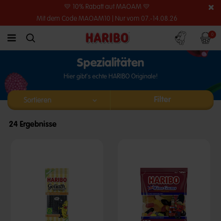
💛 10% Rabatt auf MAOAM 💛
Mit dem Code MAOAM10 | Nur vom 07.-14.08.26
Konto
Warenko
0
link.header.menu.label
simplesearch.search.label
Spezialitäten
Hier gibt's echte HARIBO Originale!
Filter
24 Ergebnisse