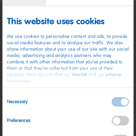
This website uses cookies
We use cookies to personalise content and ads, to provide
social media features and to analyse our traffic. We also
share information about your use of our site with our social
media, advertising and analytics partners who may
combine it with other information that you’ve provided to
Katinchen 175g
Fruitmania Berry 160g
them or that they’ve collected from your use of their
1,19 €
1,19 €
(6,80 € / kg)
(7,44 € / kg)
services. Here you can find our
imprint
and our
privacy
information
.
Angebot
Consent
Necessary
Selection
Preferences