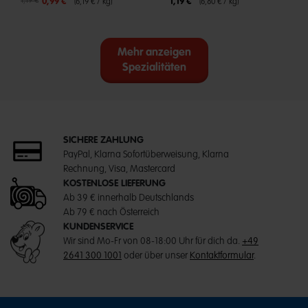
Reduzierter Preis von
bis
1,19 €
0,99 €
1,19 €
(6,19 € / kg)
(6,80 € / kg)
Mehr anzeigen
Spezialitäten
SICHERE ZAHLUNG
PayPal, Klarna Sofortüberweisung, Klarna
Rechnung, Visa, Mastercard
KOSTENLOSE LIEFERUNG
Ab 39 € innerhalb Deutschlands
Ab 79 € nach Österreich
KUNDENSERVICE
Wir sind Mo-Fr von 08-18:00 Uhr für dich da.
+49
2641 300 1001
oder über unser
Kontaktformular
.