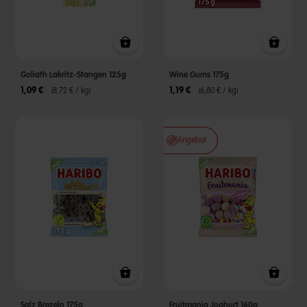
Goliath Lakritz-Stangen 125g
Wine Gums 175g
1,09 €
1,19 €
(8,72 € / kg)
(6,80 € / kg)
Angebot
Salz Brezeln 175g
Fruitmania Joghurt 160g