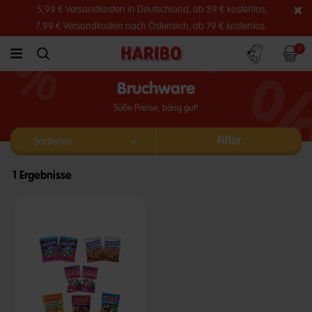
5,99 € Versandkosten in Deutschland, ab 39 € kostenlos,
7,99 € Versandkosten nach Österreich, ab 79 € kostenlos.
Konto
Warenko
0
link.header.menu.label
simplesearch.search.label
Bruchware
Süße Preise, bärig gut!
Filter
1 Ergebnisse