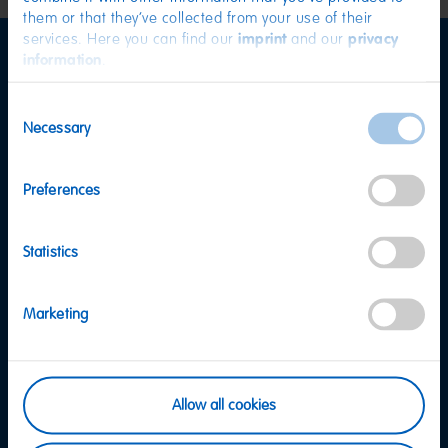
them or that they’ve collected from your use of their
services. Here you can find our
imprint
and our
privacy
information
.
Informationen
Consent
Versand & Zahlung
Necessary
Selection
FAQ
AGB
Preferences
Datenschutz
Cookie Einstellungen
Impressum
Statistics
Barrierefreiheit
Widerrufsbelehrung
Marketing
Meine Bestellung widerrufen
Allow all cookies