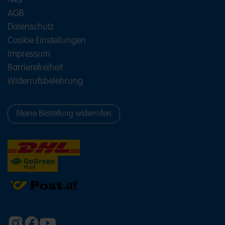
FAQ
Taufe bietet sich eine Candy Bar in sanften
AGB
Pastelltönen an. Rosa, hellblaue oder weiße
Datenschutz
Süßigkeiten schaffen eine liebevolle Atmosphäre
Cookie Einstellungen
und passen perfekt zur Dekoration. Mit einer
Impressum
Auswahl an Fruchtgummis, Schaumzucker und
Barrierefreiheit
Bonbons entsteht eine süße Naschecke, die
Gäste gerne besuchen. Candy Bar für
Widerrufsbelehrung
Firmenfeiern und Events Auch bei
Firmenveranstaltungen, Messen oder Jubiläen
Meine Bestellung widerrufen
kommt eine Candy Bar hervorragend an. Die
große Auswahl an HARIBO Süßigkeiten bietet für
jeden Geschmack das Richtige und schafft einen
sympathischen Treffpunkt für Kunden, Gäste und
Mitarbeitende. Farben und Produkte lassen sich
dabei individuell auf das Unternehmen oder das
Veranstaltungskonzept abstimmen. Candy Bar
befüllen: Die richtige Mischung macht's Für eine
abwechslungsreiche Candy Bar empfiehlt sich die