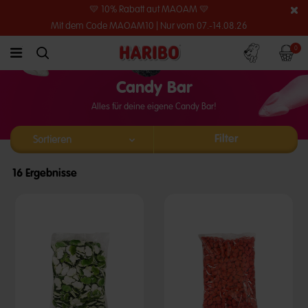
💛 10% Rabatt auf MAOAM 💛
Mit dem Code MAOAM10 | Nur vom 07.-14.08.26
Konto
Warenko
0
link.header.menu.label
simplesearch.search.label
Candy Bar
Alles für deine eigene Candy Bar!
Filter
16 Ergebnisse