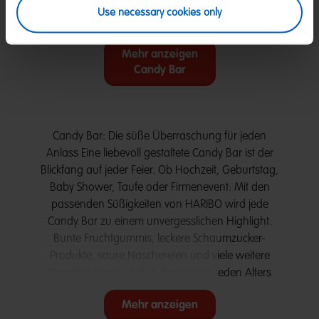
16,49 €
16,49 €
(5,50 € / kg)
(5,50 € / kg)
Use necessary cookies only
Mehr anzeigen
Candy Bar
Candy Bar: Die süße Überraschung für jeden
Anlass Eine liebevoll gestaltete Candy Bar ist der
Blickfang auf jeder Feier. Ob Hochzeit, Geburtstag,
Baby Shower, Taufe oder Firmenevent: Mit den
passenden Süßigkeiten von HARIBO wird jede
Candy Bar zu einem unvergesslichen Highlight.
Bunte Fruchtgummis, leckere Schaumzucker-
Produkte, saure Naschereien und viele weitere
Klassiker sorgen dafür, dass Gäste jeden Alters
auf ihre Kosten kommen. Die perfekte Candy Bar
Mehr anzeigen
für Hochzeiten Eine Candy Bar zur Hochzeit