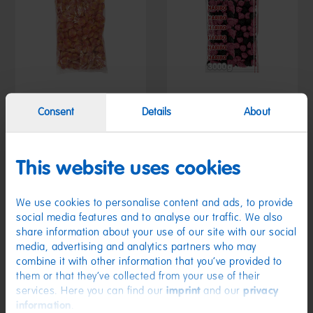
Consent
Details
About
Pfirsiche 3kg
Berries 3kg
16,49 €
16,49 €
(5,50 € / kg)
(5,50 € / kg)
This website uses cookies
We use cookies to personalise content and ads, to provide
social media features and to analyse our traffic. We also
share information about your use of our site with our social
media, advertising and analytics partners who may
combine it with other information that you’ve provided to
them or that they’ve collected from your use of their
services. Here you can find our
imprint
and our
privacy
information
.