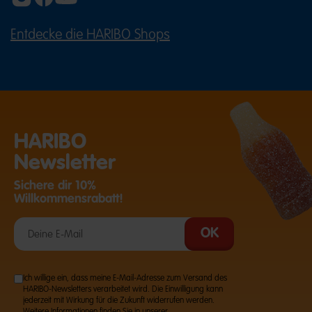
Kombination unterschiedlicher Süßigkeiten.
Fruchtgummis, Schaumzucker, saure Spezialitäten
und Klassiker mit verschiedenen Farben und
Entdecke die HARIBO Shops
(ÖFFNET EINE EXTERNE SEITE IN E
Texturen sorgen für eine attraktive Präsentation.
Besonders schön wirkt eine Candy Bar mit 8 bis
12 verschiedenen Sorten, die optisch aufeinander
abgestimmt sind. HARIBO Süßigkeiten für Ihre
Candy Bar online kaufen Entdecken Sie die große
Auswahl an HARIBO Süßigkeiten für Ihre Candy
HARIBO
Bar und gestalten Sie ein süßes Highlight für Ihre
Newsletter
nächste Feier. Ob Hochzeit, Geburtstag, Baby
Shower, Taufe oder Firmenevent: Mit den
Sichere dir 10%
Willkommensrabatt!
beliebten HARIBO Produkten wird jede Candy Bar
zum Anziehungspunkt für Ihre Gäste. Jetzt die
passenden Süßigkeiten online bestellen und Ihre
Candy Bar individuell zusammenstellen.
Ich willige ein, dass meine E-Mail-Adresse zum Versand des
HARIBO-Newsletters verarbeitet wird. Die Einwilligung kann
jederzeit mit Wirkung für die Zukunft widerrufen werden.