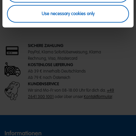
Use necessary cookies only
SICHERE ZAHLUNG
PayPal, Klarna Sofortüberweisung, Klarna
Rechnung, Visa, Mastercard
KOSTENLOSE LIEFERUNG
Ab 39 € innerhalb Deutschlands
Ab 79 € nach Österreich
KUNDENSERVICE
Wir sind Mo-Fr von 08-18:00 Uhr für dich da.
+49
2641 300 1001
oder über unser
Kontaktformular
.
Informationen