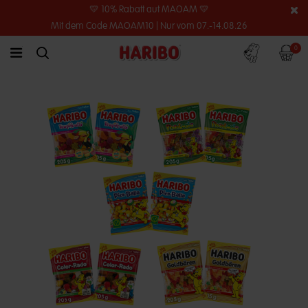
💛 10% Rabatt auf MAOAM 💛
Mit dem Code MAOAM10 | Nur vom 07.-14.08.26
Konto
Warenko
0
link.header.menu.label
simplesearch.search.label