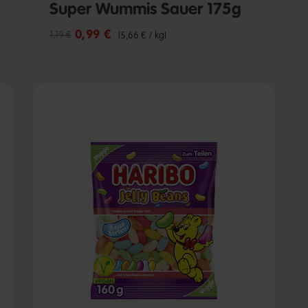
Super Wummis Sauer 175g
0,99 €
Reduzierter Preis von
bis
1,19 €
(5,66 € / kg)