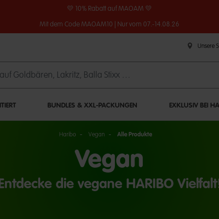
💛 10% Rabatt auf MAOAM 💛
Mit dem Code MAOAM10 | Nur vom 07.-14.08.26
Unsere 
ITIERT
BUNDLES & XXL-PACKUNGEN
EXKLUSIV BEI H
Haribo
Vegan
Alle Produkte
Vegan
Entdecke die vegane HARIBO Vielfalt