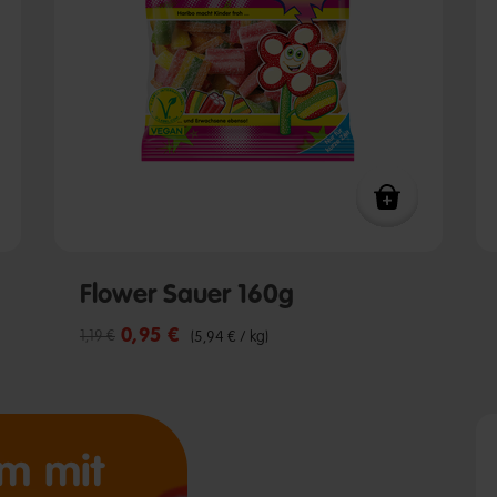
Flower Sauer 160g
0,95 €
Reduzierter Preis von
bis
1,19 €
(5,94 € / kg)