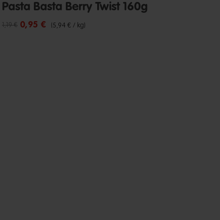
Pasta Basta Berry Twist 160g
0,95 €
Reduzierter Preis von
bis
1,19 €
(5,94 € / kg)