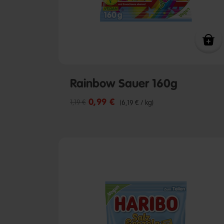
Rainbow Sauer 160g
0,99 €
Reduzierter Preis von
bis
1,19 €
(6,19 € / kg)