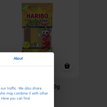
About
Pasta Basta Sauer 160g
our traffic. We also share
 who may combine it with other
1,19 €
(7,44 € / kg)
. Here you can find