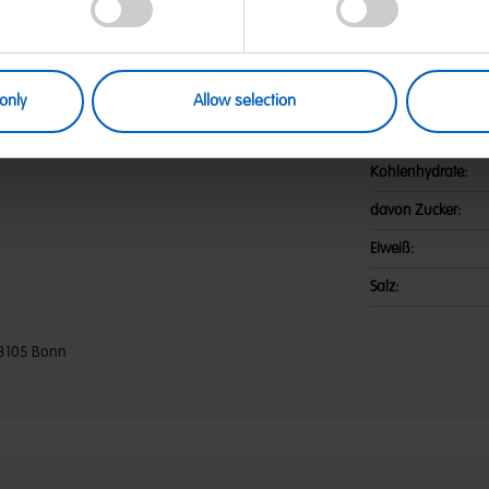
sesirup; Stärke; Feuchthaltemittel:
Nährwerte
l: Citronensäure, Äpfelsäure;
 Emulgator: Mono- und Diglyceride
Energie:
d Pflanzenkonzentrate: Karotte,
ohannisbeere; Farbstoffe: Kurkumin,
Fett:
only
Allow selection
nn Spuren von MILCH enthalten.
davon gesättigte F
Kohlenhydrate:
davon Zucker:
Eiweiß:
Salz:
3105 Bonn