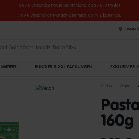
5,99 € Versandkosten in Deutschland, ab 39 € kostenlos,
7,99 € Versandkosten nach Österreich, ab 79 € kostenlos.
Unsere 
IMITIERT
BUNDLES & XXL-PACKUNGEN
EXKLUSIV BEI 
Haribo
Vegan
Past
160g
undefined out of 