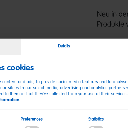
Neu in de
Produkte
Pasta Penne in ve
Details
schmecken nach Sc
Cola. Einfach saue
Vegetarierbund De
als vegan zertifizier
es cookies
 content and ads, to provide social media features and to analyse 
our site with our social media, advertising and analytics partners
ed to them or that they’ve collected from your use of their services
nformation
.
Nährwer
Preferences
Statistics