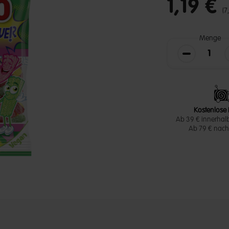
1,19 €
(7
Menge
Die Menge v
Kostenlose 
Ab 39 € innerhal
Ab 79 € nach 