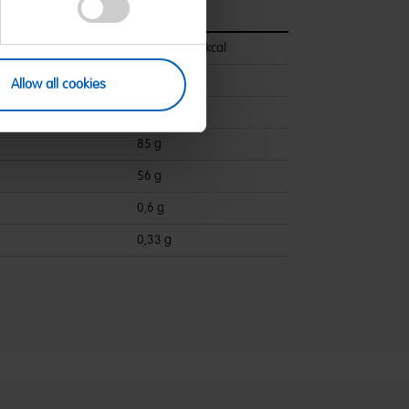
pro 100 g
1497 kJ/353 kcal
1,2 g
Allow all cookies
ettsäuren:
1,1 g
85 g
56 g
0,6 g
0,33 g