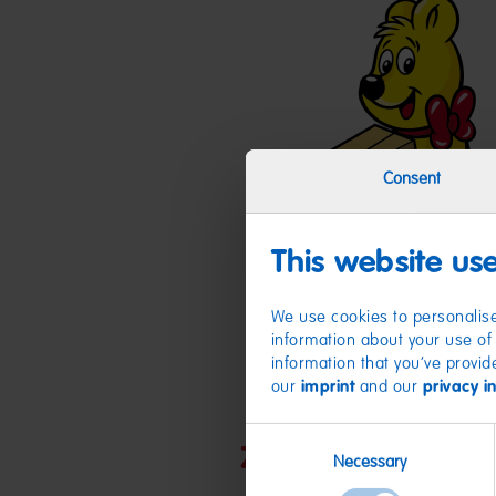
Consent
This website us
We use cookies to personalise
information about your use of 
information that you’ve provid
our
imprint
and our
privacy i
Consent
Zutaten
Necessary
Selection