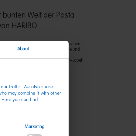
r bunten Welt der Pasta
 von HARIBO
gan! Die fruchtig-sauren Nudeln zum Naschen
About
hwarzer Johannisbeere, Limette, Kirsche und
r lecker! Dieses Produkt wurde vom
utschland e. V. mit dem so genannten „V-Label“
t.
our traffic. We also share
 who may combine it with other
. Here you can find
te
Marketing