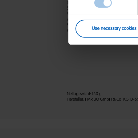
(D) Fruchtgummi | Zutaten: Zucker; Gluko
Sorbitsirup; WEIZENMEHL; Säuerungsmitte
Säureregulator: Natriumhydrogenmalat;
von Speisefettsäuren; Aroma; Frucht- un
Süßkartoffel, Apfel, Rettich, Schwarze J
Use necessary cookies 
Kupferkomplexe der Chlorophylline. Ka
Nettogewicht:
160 g
Hersteller:
HARIBO GmbH & Co. KG, D-5