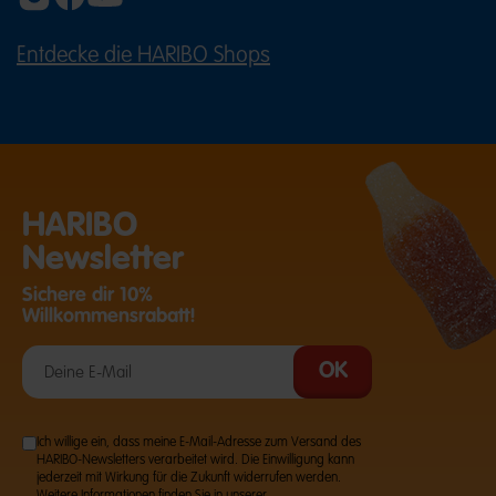
Konsistenz und ihren intensiven Aromen für
unverwechselbaren Kauspaß. Ob MAOAM Bloxx,
MAOAM Pinballs, MAOAM Stripes oder MAOAM
Entdecke die HARIBO Shops
(ÖFFNET EINE EXTERNE SEITE IN E
Kracher – die verschiedenen Sorten bringen
Abwechslung in jede Naschpause.
Auch MAOAM ist ein beliebter Snack für
Geburtstage, Candybars, Partys oder gemütliche
Abende auf dem Sofa.
Süßigkeiten kaufen für Feste,
HARIBO
Feiern und besondere Momente
Newsletter
HARIBO begleitet viele der schönsten Anlässe im
Jahr. Zu Ostern sorgen fruchtige Naschereien für
Sichere dir 10%
bunte Überraschungen im Osternest, während an
Willkommensrabatt!
Halloween kleine Tüten mit Fruchtgummi,
Gummibären
und
MAOAM
beim Trick-or-Treat für
leuchtende Augen sorgen.
Auch zur Weihnachtszeit gehören süße
Kleinigkeiten für viele Familien einfach dazu. Ob im
Adventskalender, als Nikolausüberraschung oder
Ich willige ein, dass meine E-Mail-Adresse zum Versand des
als Mitbringsel für Weihnachtsfeiern – HARIBO-
HARIBO-Newsletters verarbeitet wird. Die Einwilligung kann
Süßigkeiten verschönern die festliche Zeit.
jederzeit mit Wirkung für die Zukunft widerrufen werden.