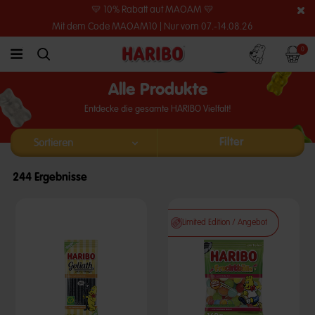
💛 10% Rabatt auf MAOAM 💛
Mit dem Code MAOAM10 | Nur vom 07.-14.08.26
Konto
Warenko
0
link.header.menu.label
simplesearch.search.label
Alle Produkte
Entdecke die gesamte HARIBO Vielfalt!
Filter
244 Ergebnisse
Limited Edition / Angebot