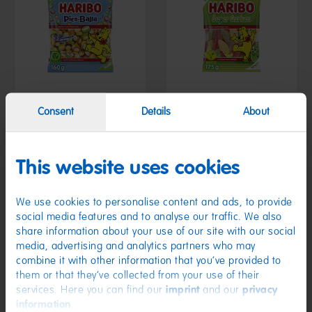
Consent
Details
About
Pico-Balla 160g
Super Gurken 175g
1,19 €
1,19 €
(7,44 € / kg)
(6,80 € / kg)
This website uses cookies
We use cookies to personalise content and ads, to provide
social media features and to analyse our traffic. We also
share information about your use of our site with our social
media, advertising and analytics partners who may
combine it with other information that you’ve provided to
them or that they’ve collected from your use of their
services. Here you can find our
imprint
and our
privacy
information
.