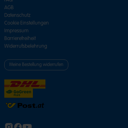
FAQ
Lakritz, saure Leckereien und
AGB
Schaumzucker-Klassiker
Datenschutz
Neben Fruchtgummi bietet HARIBO viele weitere
Cookie Einstellungen
Spezialitäten. Lakritz-Fans greifen zu beliebten
Klassikern wie Schnecken, Konfekt oder Lakritz-
Impressum
Stangen. Wer fruchtige Süßigkeiten mit einer
Barrierefreiheit
spritzigen Note bevorzugt, entdeckt Produkte wie
Happy Cola Sauer, saure Würmer, Pasta Basta
Widerrufsbelehrung
und andere Sauerkeiten.
Auch die beliebten HARIBO Marshmallows dürfen
in der bunten Vielfalt nicht fehlen. Ob zum
Meine Bestellung widerrufen
Naschen, Teilen oder als süße Zutat für besondere
Desserts – die weichen Chamallows sorgen für
abwechslungsreiche Genussmomente. Ergänzt
wird das Sortiment durch Schaumzucker-Klassiker
und viele weitere Süßigkeiten mit unterschiedlichen
Konsistenzen und Geschmacksrichtungen.
MAOAM Kaubonbons für extra
langen Kauspaß
Zur HARIBO Familie gehört auch MAOAM. Die
beliebten Kaubonbons sorgen mit ihrer besonderen