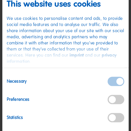
Säuerungsmittel: Citronensäure; Sonnenblumenöl; Frucht- und
This website uses cookies
Pflanzenkonzentrate: Saflor, Spirulina, Apfel, Rettich, Süßkartoffel, Karotte,
Zitrone, Schwarze Johannisbeere, Hibiskus; Aroma; Farbstoff:
Anthocyane; Überzugsmittel: Bienenwachs weiß und gelb. Kann Spuren
We use cookies to personalise content and ads, to provide
von MILCH, WEIZEN enthalten.
social media features and to analyse our traffic. We also
Nährwerte
share information about your use of our site with our social
media, advertising and analytics partners who may
Nährwerte
pro 100 g
combine it with other information that you’ve provided to
them or that they’ve collected from your use of their
Energie:
1459 kJ/343 kcal
services. Here you can find our
imprint
and our
privacy
Fett:
<0,5 g
information
.
davon gesättigte Fettsäuren:
0,1 g
Consent
Kohlenhydrate:
77 g
Necessary
Selection
davon Zucker:
46 g
Eiweiß:
6,9 g
Preferences
Salz:
0,07 g
Statistics
Nettogewicht:
150 g
Hersteller:
HARIBO GmbH & Co. KG, D-53105 Bonn