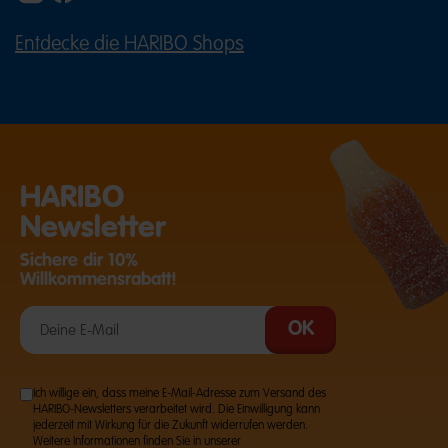
Entdecke die HARIBO Shops
(ÖFFNET EINE EXTERNE SEITE IN E
HARIBO
Newsletter
Sichere dir 10%
Willkommensrabatt!
Ich willige ein, dass meine E-Mail-Adresse zum Versand des
HARIBO-Newsletters verarbeitet wird. Die Einwilligung kann
jederzeit mit Wirkung für die Zukunft widerrufen werden.
Weitere Informationen finden Sie in unserer