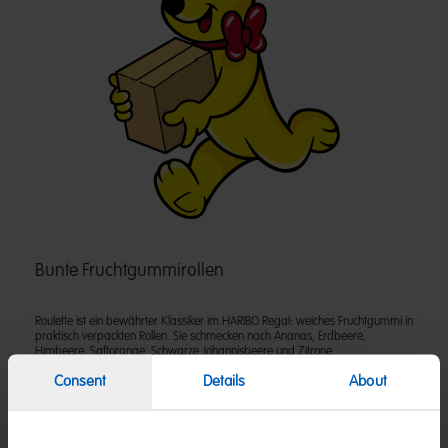
Bunte Fruchtgummirollen
Roulette ist ein bewährter Klassiker im HARIBO Regal: weiches Fruchtgummi in
praktisch verpackten Rollen. Sie schmecken nach Ananas, Erdbeere,
Himbeere, Saftorange, Schwarze Johannisbeere und Zitrone.
Consent
Details
About
Zutaten
(D) Fruchtgummi | Zutaten: Glukosesirup; Zucker; Gelatine; Dextrose;