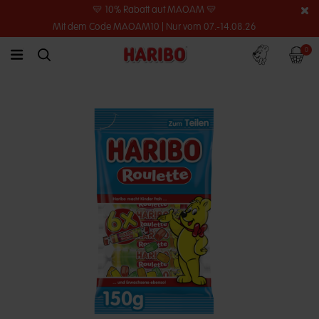
💛 10% Rabatt auf MAOAM 💛
Mit dem Code MAOAM10 | Nur vom 07.-14.08.26
Konto
Warenko
0
link.header.menu.label
simplesearch.search.label