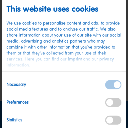
Reduzierter Preis von
bis
8,79 €
1,49 €
7,79 €
(4,97 € / kg)
(6,49 € / kg)
This website uses cookies
We use cookies to personalise content and ads, to provide
social media features and to analyse our traffic. We also
share information about your use of our site with our social
SICHERE ZAHLUNG
media, advertising and analytics partners who may
PayPal, Klarna Sofortüberweisung, Klarna
combine it with other information that you’ve provided to
Rechnung, Visa, Mastercard
them or that they’ve collected from your use of their
KOSTENLOSE LIEFERUNG
services. Here you can find our
imprint
and our
privacy
Ab 39 € innerhalb Deutschlands
information
.
Ab 79 € nach Österreich
KUNDENSERVICE
Wir sind Mo-Fr von 08-18:00 Uhr für dich da.
+49
Consent
2641 300 1001
oder über unser
Kontaktformular
.
Necessary
Selection
Preferences
Informationen
Statistics