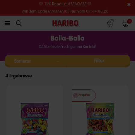
💛 10% Rabatt auf MAOAM 💛
Mit dem Code MAOAM10 | Nur vom 07.-14.08.26
Konto
Warenko
0
link.header.menu.label
simplesearch.search.label
Balla-Balla
DAS beliebte Fruchtgummi Konfekt!
Filter
4 Ergebnisse
Angebot