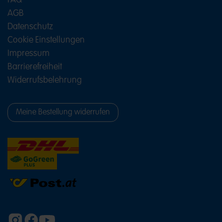
FAQ
Naschereien laden zum Probieren und Teilen ein.
AGB
Farblich lässt sich die Auswahl perfekt auf das
Hochzeitskonzept abstimmen – von pastelligen
Datenschutz
Tönen über helle Nuancen bis hin zu bunten oder
Cookie Einstellungen
dunklen Farbakzenten. Ergänzt wird die Mischung
durch fluffigen Schaumzucker mit oder ohne
Impressum
Schokoüberzug.
Barrierefreiheit
Wer ein besonders stimmiges Gesamtbild schaffen
Widerrufsbelehrung
möchte, setzt auf
Gastgeschenke mit persönlicher
Meine Bestellung widerrufen
Note
Viele Brautpaare möchten ihren Gästen eine kleine
Erinnerung an den besonderen Tag mitgeben.
HARIBO Süßigkeiten eignen sich wunderbar für
liebevoll gestaltete Gastgeschenke.
Kleine Tütchen mit Gummitieren passen perfekt
auf die Hochzeitstafel und sorgen schon beim
Platznehmen für ein Lächeln. Auch individuell
zusammengestellte Mischungen aus
verschiedenen Fruchtgummi-Sorten sind eine
schöne Überraschung.