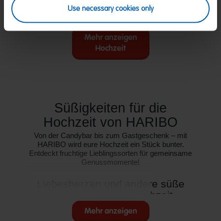
1,19 €
1,00 €
(7,44 € / kg)
Use necessary cookies only
Mehr anzeigen
Hochzeit
Süßigkeiten für die
Hochzeit von HARIBO
Von der Candybar bis zum Gastgeschenk – mit
HARIBO wird eure Hochzeit ein Stück bunter.
Entdeckt fruchtige Lieblingssorten für gemeinsame
Genussmomente!
Liebesherzen und andere süße
Highlights für die Hochzeit
Eine Hochzeit steckt voller besonderer
Mehr anzeigen
Augenblicke – vom ersten Empfang der Gäste bis