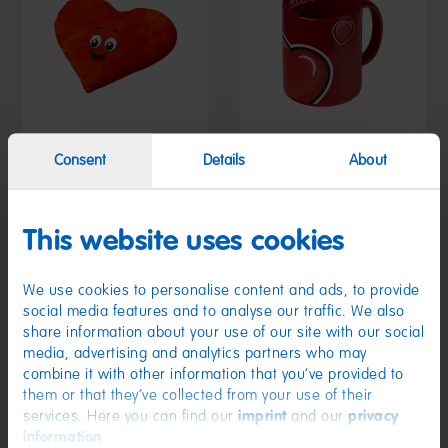
Consent
Details
About
Plüschkissen Herz
Tasse Herz
5,99 €
3,99 €
This website uses cookies
We use cookies to personalise content and ads, to provide
social media features and to analyse our traffic. We also
share information about your use of our site with our social
media, advertising and analytics partners who may
combine it with other information that you’ve provided to
them or that they’ve collected from your use of their
services. Here you can find our
imprint
and our
privacy
information
.