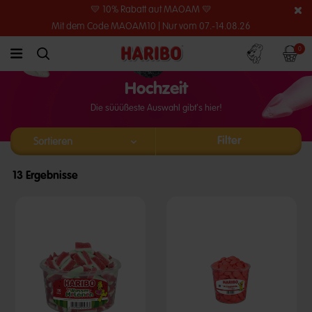
💛 10% Rabatt auf MAOAM 💛
Mit dem Code MAOAM10 | Nur vom 07.-14.08.26
Konto
Warenko
0
link.header.menu.label
simplesearch.search.label
Hochzeit
Die süüüßeste Auswahl gibt's hier!
Filter
13 Ergebnisse