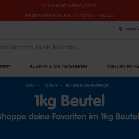
💛 10% Rabatt auf MAOAM 💛
Mit dem Code MAOAM10 | Nur vom 07.-14.08.26
Unsere 
ITIERT
BUNDLES & XXL-PACKUNGEN
EXKLUSIV BEI H
Haribo
1kg Beutel
Bundles & XXL-Packungen
1kg Beutel
Shoppe deine Favoriten im 1kg Beutel