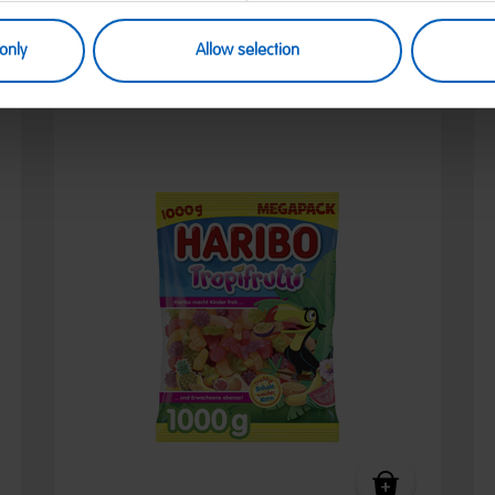
only
Allow selection