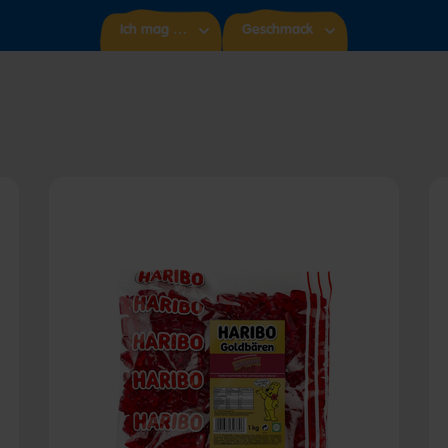
Ich mag …
Geschmack