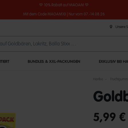
💛 10% Rabatt auf MAOAM 💛
Mit dem Code MAOAM10 | Nur vom 07.-14.08.26
Unsere 
ITIERT
BUNDLES & XXL-PACKUNGEN
EXKLUSIV BEI H
Haribo
Fruchtgumm
Gold
undefined out of 
5,99 