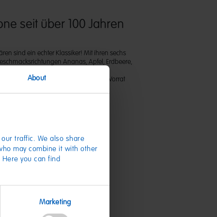
one seit über 100 Jahren
en sind ein echter Klassiker! Mit ihren sechs
 Geschmacksrichtungen Ananas, Apfel, Erdbeere,
und Zitrone sorgen sie für süße
About
er großen 1kg Tüte sind sie super als Vorrat
eignet.
our traffic. We also share
 who may combine it with other
. Here you can find
te
Marketing