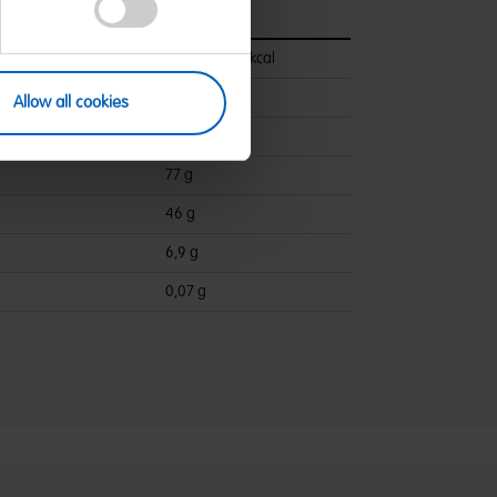
pro 100 g
1459 kJ/343 kcal
<0,5 g
Allow all cookies
ettsäuren:
0,1 g
77 g
46 g
6,9 g
0,07 g