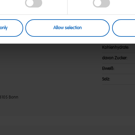
 Zucker; Gelatine; Dextrose;
Nährwerte
fel, Himbeere, Erdbeere, Orange,
onensäure; Sonnenblumenöl; Frucht-
Energie:
ina, Apfel, Holunderbeere, Orange,
 Aronia, Mango, Traube,
Fett:
only
Allow selection
trakt; Überzugsmittel: Bienenwachs
 WEIZEN enthalten.
davon gesättigte F
Kohlenhydrate:
davon Zucker:
Eiweiß:
Salz:
3105 Bonn