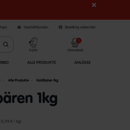
Shops
Geschäftskunden
Bestellung widerrufen
0
Konto
Warenkorb
ARIBO
ALLE PRODUKTE
ANLÄSSE
i
Alle Produkte
Goldbären 1kg
bären 1kg
5 Customer Rating
€
(5,99 € / kg)