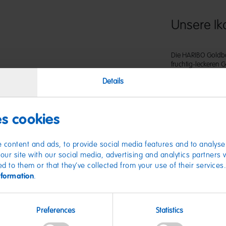
Unsere Ik
Die HARIBO Goldbär
fruchtig-leckeren
Himbeere, Orange 
Details
Naschmomente. In d
oder zum Teilen ge
es cookies
 content and ads, to provide social media features and to analyse 
our site with our social media, advertising and analytics partners
ed to them or that they’ve collected from your use of their services
nformation
.
Nährwer
Preferences
Statistics