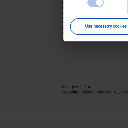
(D) Fruchtgummi | Zutaten: Glukosesirup;
Fruchtsaft aus Fruchtsaftkonzentrat: Ap
Zitrone, Ananas; Säuerungsmittel: Citr
und Pflanzenkonzentrate: Saflor, Spirul
Schwarze Johannisbeere, Kiwi, Zitrone,
Use necessary cookies 
Passionsfrucht; Aroma; Holunderbeerex
weiß und gelb. Kann Spuren von MILCH,
Nettogewicht:
1 kg
Hersteller:
HARIBO GmbH & Co. KG, D-5