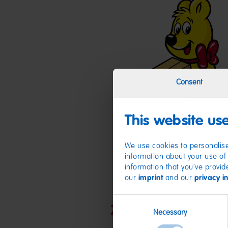
Consent
This website us
We use cookies to personalise
information about your use of 
information that you’ve provid
our
imprint
and our
privacy i
Consent
Zutaten
Necessary
Selection