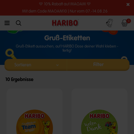
💛 10% Rabatt auf MAOAM 💛
Mit dem Code MAOAM10 | Nur vom 07.-14.08.26
Konto
Warenko
0
link.header.menu.label
simplesearch.search.label
Gruß-Etiketten
Gruß-Etikett aussuchen, auf HARIBO Dose deiner Wahl kleben -
fertig!
Filter
10 Ergebnisse