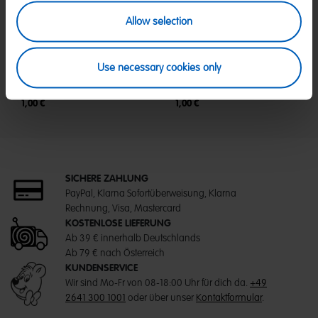
Allow selection
Use necessary cookies only
Gruss Etikett "Zeit zum Feiern"
Gruss Etikett "Süße Grüße"
1,00 €
1,00 €
SICHERE ZAHLUNG
PayPal, Klarna Sofortüberweisung, Klarna
Rechnung, Visa, Mastercard
KOSTENLOSE LIEFERUNG
Ab 39 € innerhalb Deutschlands
Ab 79 € nach Österreich
KUNDENSERVICE
Wir sind Mo-Fr von 08-18:00 Uhr für dich da.
+49
2641 300 1001
oder über unser
Kontaktformular
.