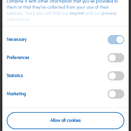
combine it with other information that you’ve provided to
them or that they’ve collected from your use of their
services. Here you can find our
imprint
and our
privacy
information
.
Consent
Necessary
Selection
Preferences
Gruss Etikett "Von Herzen"
Gruss Etikett "Lass dich feiern"
Statistics
1,00 €
1,00 €
Marketing
Allow all cookies