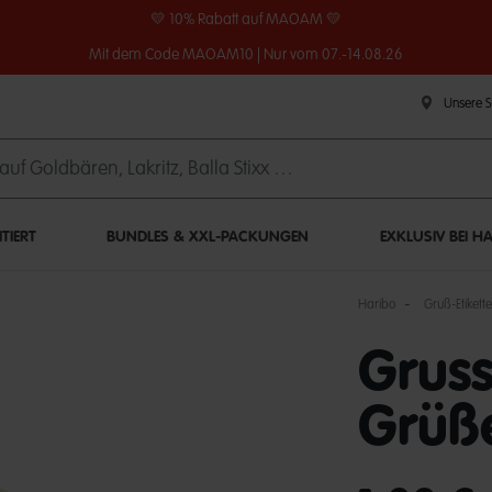
💛 10% Rabatt auf MAOAM 💛
Mit dem Code MAOAM10 | Nur vom 07.-14.08.26
Unsere 
ITIERT
BUNDLES & XXL-PACKUNGEN
EXKLUSIV BEI H
Haribo
Gruß-Etikett
Gruss
Grüß
undefined out of 