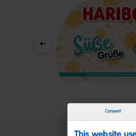
Zurück
Consent
This website us