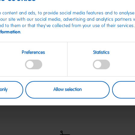
 content and ads, to provide social media features and to analyse 
Gruß-Etik
our site with our social media, advertising and analytics partners
deiner Wah
ed to them or that they’ve collected from your use of their services
nformation
.
Süße Grüße versch
Etikett einfach a
Preferences
Statistics
deinen Liebsten ei
Nur hier im HARIBO
only
Allow selection