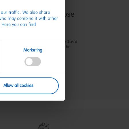
our traffic. We also share
ett auf eine HARIBO Dose
 who may combine it with other
l kleben - fertig!
. Here you can find
enkt man am besten mit HARIBO. Klebe dieses
uf eine HARIBO Dose deiner Wahl und mache
Marketing
ne süße Freude damit.
 Online-Shop erhältlich.
Allow all cookies