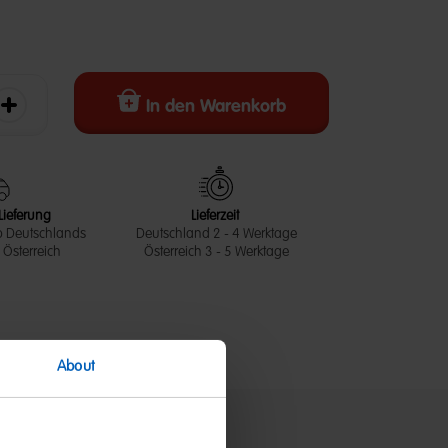
In den Warenkorb
erringern
Die Menge erhöhen
Lieferung
Lieferzeit
b Deutschlands
Deutschland 2 - 4 Werktage
Österreich
Österreich 3 - 5 Werktage
About