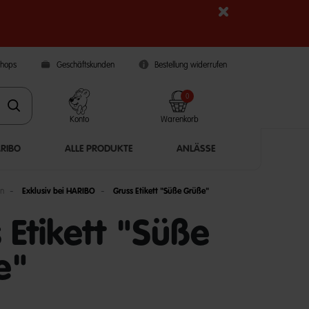
Shops
Geschäftskunden
Bestellung widerrufen
0
Konto
Warenkorb
ARIBO
ALLE PRODUKTE
ANLÄSSE
en
Exklusiv bei HARIBO
Gruss Etikett "Süße Grüße"
 Etikett "Süße
e"
5 Customer Rating