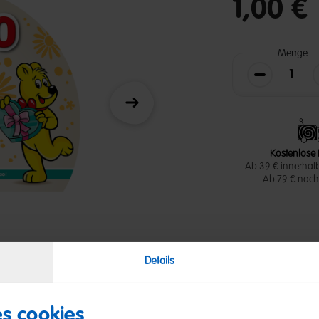
1,00 €
Menge
Die Menge v
Weiter
Kostenlose 
Ab 39 € innerhal
Ab 79 € nach 
Details
es cookies