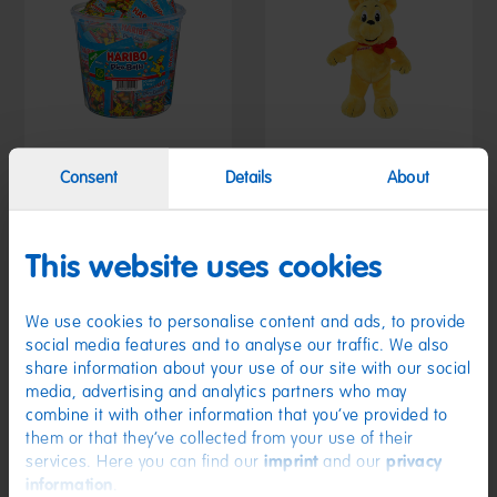
Consent
Details
About
Pico-Balla Minis 90x10g
Plüsch-Goldbär 30cm
10,99 €
9,99 €
(12,21 € / kg)
This website uses cookies
We use cookies to personalise content and ads, to provide
social media features and to analyse our traffic. We also
share information about your use of our site with our social
media, advertising and analytics partners who may
combine it with other information that you’ve provided to
them or that they’ve collected from your use of their
services. Here you can find our
imprint
and our
privacy
information
.