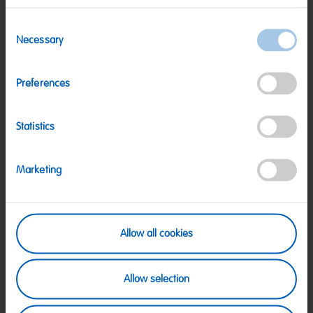
Consent
Necessary
Selection
Plüschkissen Spiegelei
Vorratsdose - Goldbären Design
5,99 €
5,99 €
Preferences
Statistics
Marketing
Allow all cookies
Allow selection
Plüschkissen Happy Cherries
Plüsch-Goldbär 20cm