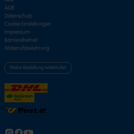
FAQ
Sorten, die sich passend kombinieren lassen.
AGB
Besonders schön wirkt eine Mischung aus süßen,
Datenschutz
fruchtigen und sauren Naschereien. So entstehen
kleine Genussmomente für Kindergeburtstage
Cookie Einstellungen
genauso wie für erwachsene Partys mit Freunden.
Impressum
HARIBO Süßigkeiten für den
Barrierefreiheit
Kindergeburtstag
Widerrufsbelehrung
Auf einem Kindergeburtstag dürfen bunte
Süßigkeiten einfach nicht fehlen. Ob beim
Topfschlagen, als Schatzsuche-Gewinn oder in der
Meine Bestellung widerrufen
Mitgebseltüte – HARIBO sorgt für viele
Überraschungsmomente während der Feier.
Die fruchtigen Formen und bunten Farben passen
zu vielen Partythemen und laden kleine Gäste zum
gemeinsamen Naschen ein. Auch Mini-Beutel sind
eine praktische Idee, wenn jedes Kind am Ende der
Feier verpackte Süßigkeiten mit nach Hause
nehmen soll.
Für größere Geburtstagsrunden lassen sich
verschiedene HARIBO Lieblingssorten in Schalen,
Gläsern oder auf dem Sweet Table präsentieren.