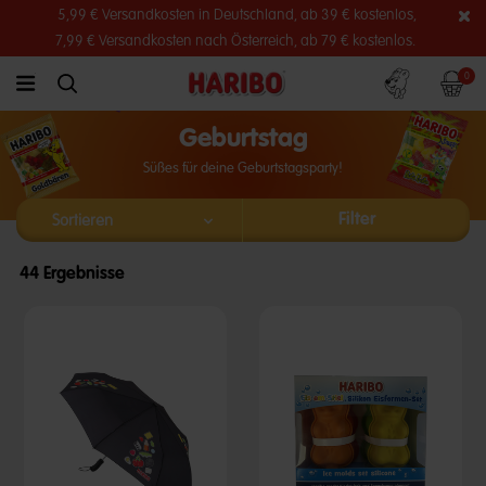
5,99 € Versandkosten in Deutschland, ab 39 € kostenlos,
7,99 € Versandkosten nach Österreich, ab 79 € kostenlos.
Konto
Warenko
0
link.header.menu.label
simplesearch.search.label
Geburtstag
Süßes für deine Geburtstagsparty!
Filter
44 Ergebnisse