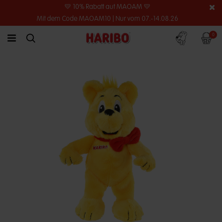
💛 10% Rabatt auf MAOAM 💛
Mit dem Code MAOAM10 | Nur vom 07.-14.08.26
Konto
Warenko
0
link.header.menu.label
simplesearch.search.label