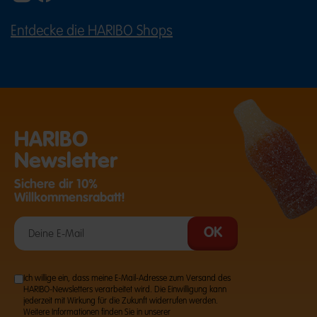
Entdecke die HARIBO Shops
(ÖFFNET EINE EXTERNE SEITE IN E
HARIBO
Newsletter
Sichere dir 10%
Willkommensrabatt!
Ich willige ein, dass meine E-Mail-Adresse zum Versand des
HARIBO-Newsletters verarbeitet wird. Die Einwilligung kann
jederzeit mit Wirkung für die Zukunft widerrufen werden.
Weitere Informationen finden Sie in unserer