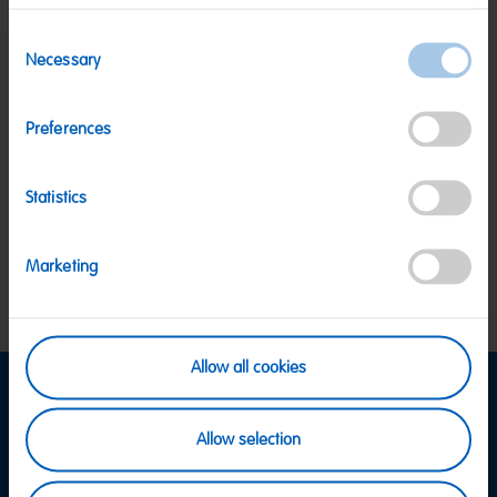
Consent
Necessary
Selection
SICHERE ZAHLUNG
PayPal, Klarna Sofortüberweisung, Klarna
Preferences
Rechnung, Visa, Mastercard
KOSTENLOSE LIEFERUNG
Ab 39 € innerhalb Deutschlands
Statistics
Ab 79 € nach Österreich
KUNDENSERVICE
Wir sind Mo-Fr von 08-18:00 Uhr für dich da.
+49
Marketing
2641 300 1001
oder über unser
Kontaktformular
.
Allow all cookies
Informationen
Allow selection
Versand & Zahlung
FAQ