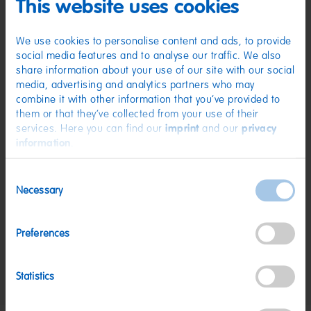
This website uses cookies
(D) Fruchtgummi Mit Cola-Geschmack | Zutaten: Glukosesirup; Zucker;
Gelatine; Dextrose; Säuerungsmittel: Citronensäure; Karamellsirup;
Aroma; Sonnenblumenöl; Überzugsmittel: Bienenwachs weiß und gelb.
We use cookies to personalise content and ads, to provide
Kann Spuren von MILCH, WEIZEN enthalten.
social media features and to analyse our traffic. We also
Nährwerte
share information about your use of our site with our social
media, advertising and analytics partners who may
Nährwerte
pro 100 g
combine it with other information that you’ve provided to
them or that they’ve collected from your use of their
Energie:
1459 kJ/343 kcal
services. Here you can find our
imprint
and our
privacy
Fett:
<0,5 g
information
.
davon gesättigte Fettsäuren:
0,1 g
Consent
Kohlenhydrate:
77 g
Necessary
Selection
davon Zucker:
46 g
Eiweiß:
6,9 g
Preferences
Salz:
0,07 g
Statistics
Nettogewicht:
1 kg
Hersteller:
HARIBO GmbH & Co. KG, D-53105 Bonn