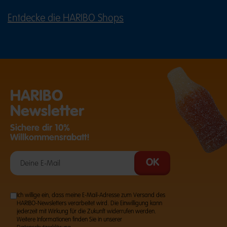
Entdecke die HARIBO Shops
(ÖFFNET EINE EXTERNE SEITE IN E
HARIBO
Newsletter
Sichere dir 10%
Willkommensrabatt!
Ich willige ein, dass meine E-Mail-Adresse zum Versand des
HARIBO-Newsletters verarbeitet wird. Die Einwilligung kann
jederzeit mit Wirkung für die Zukunft widerrufen werden.
Weitere Informationen finden Sie in unserer