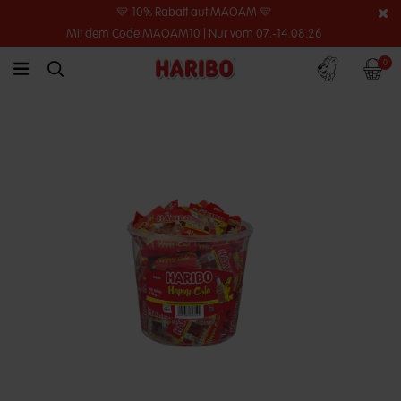
💛 10% Rabatt auf MAOAM 💛
Mit dem Code MAOAM10 | Nur vom 07.-14.08.26
Konto
Warenko
0
link.header.menu.label
simplesearch.search.label