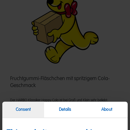
Fruchtgummi-Fläschchen mit spritzigem Cola-
Geschmack
Der HARIBO-Klassiker Happy Cola ist bei Groß und Klein sehr beliebt:
Besonders in praktischen Mini Beuteln sind sie perfekt für eine süße Erfrischung
Consent
Details
About
unterwegs oder zwischendurch geeignet.
Zutaten