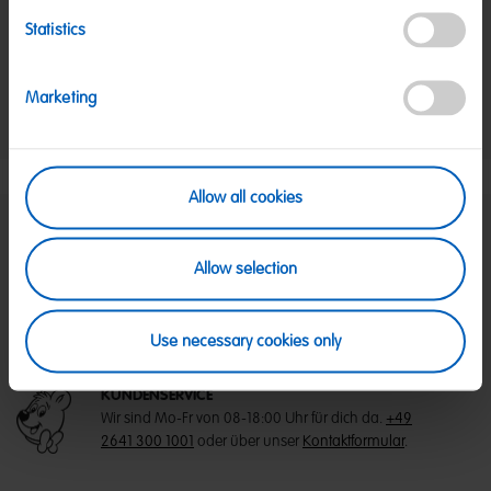
davon Zucker:
56 g
Statistics
Eiweiß:
0,7 g
Salz:
0,19 g
Marketing
Nettogewicht:
230 g
Hersteller:
HARIBO GmbH & Co. KG, D-53105 Bonn
Allow all cookies
SICHERE ZAHLUNG
Allow selection
PayPal, Klarna Sofortüberweisung, Klarna
Rechnung, Visa, Mastercard
KOSTENLOSE LIEFERUNG
Use necessary cookies only
Ab 39 € innerhalb Deutschlands
Ab 79 € nach Österreich
KUNDENSERVICE
Wir sind Mo-Fr von 08-18:00 Uhr für dich da.
+49
2641 300 1001
oder über unser
Kontaktformular
.