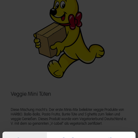
Veggie Mini Tüten
Diese Mischung macht's: Der erste Minis-Mix beliebter veggie Produkte von
HARIBO. Balla-Balla, Pasta Frutta, Bunte Tüte und S'ghettis zum Teilen und
veggie Genießen. Dieses Produkt wurde vom Vegetarierbund Deutschland e.
V. mit dem so genannten „V-Label“ als vegetarisch zertifiziert.