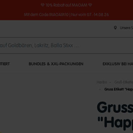
💛 10% Rabatt auf MAOAM 💛
Mit dem Code MAOAM10 | Nur vom 07.-14.08.26
Unsere 
ITIERT
BUNDLES & XXL-PACKUNGEN
EXKLUSIV BEI H
Haribo
Gruß-Etikett
Gruss Etikett "Ha
Gruss
"Hap