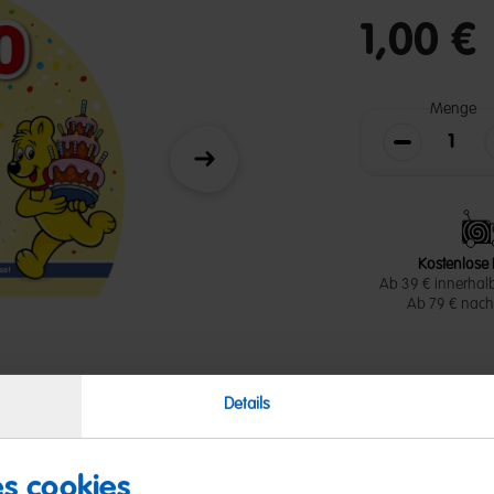
undefined out of 
1,00 €
Menge
Weiter
Die Menge v
Kostenlose 
Ab 39 € innerhal
Ab 79 € nach 
Details
es cookies