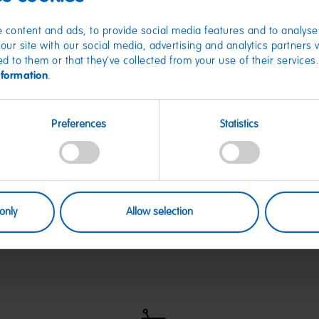
 content and ads, to provide social media features and to analyse 
Gruß-Etik
our site with our social media, advertising and analytics partners
deiner Wah
ed to them or that they’ve collected from your use of their services
nformation
.
Die liebsten HARI
Gruß-Etikett noch 
Preferences
Statistics
bestellen und zu H
Verschenken.
Exklusiv hier shop
only
Allow selection