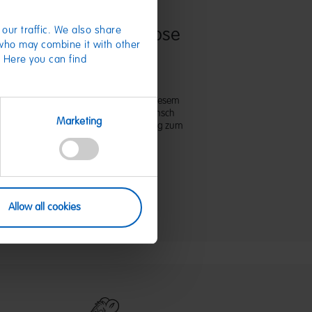
our traffic. We also share
ett auf eine HARIBO Dose
 who may combine it with other
l kleben - fertig!
. Here you can find
BOs zum Geburtstag verschenken? Mit diesem
süßer! Einfach Etikett und Dose nach Wunsch
Marketing
ause selbst auf den Deckel kleben - fertig zum
pen.
Allow all cookies