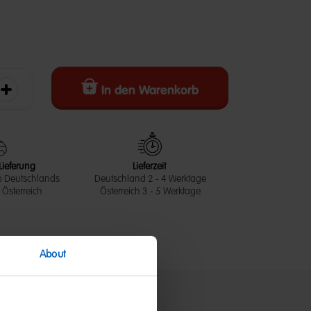
5 Customer Rating
In den Warenkorb
erringern
Die Menge erhöhen
Lieferung
Lieferzeit
b Deutschlands
Deutschland 2 - 4 Werktage
Österreich
Österreich 3 - 5 Werktage
About