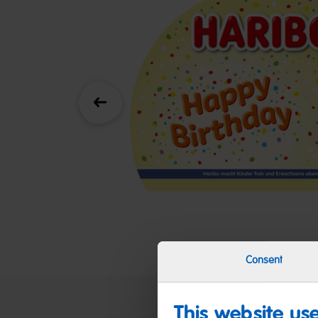
Zurück
Consent
This website us