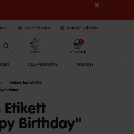
Shops
Geschäftskunden
Bestellung widerrufen
0
Konto
Warenkorb
ARIBO
ALLE PRODUKTE
ANLÄSSE
en
Exklusiv bei HARIBO
ppy Birthday"
 Etikett
py Birthday"