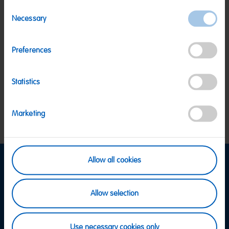
Consent
Necessary
Selection
SICHERE ZAHLUNG
PayPal, Klarna Sofortüberweisung, Klarna
Rechnung, Visa, Mastercard
Preferences
KOSTENLOSE LIEFERUNG
Ab 39 € innerhalb Deutschlands
Ab 79 € nach Österreich
Statistics
KUNDENSERVICE
Wir sind Mo-Fr von 08-18:00 Uhr für dich da.
+49
Marketing
2641 300 1001
oder über unser
Kontaktformular
.
Allow all cookies
Informationen
Versand & Zahlung
Allow selection
FAQ
AGB
Use necessary cookies only