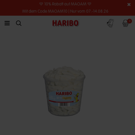
💛 10% Rabatt auf MAOAM 💛
Mit dem Code MAOAM10 | Nur vom 07.-14.08.26
Konto
Warenko
0
link.header.menu.label
simplesearch.search.label