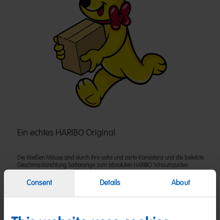
Ein echtes HARIBO Original
Die Weißen Mäuse sind durch ihre softe und zarte Konsistenz und die beliebte
Geschmacksrichtung Saftorange zum absoluten HARIBO Schaumzucker-
Klassiker geworden. Gerade auf Hochzeiten sind die süßen Mäuse ein zarter
Blickfang auf der Candy Bar.
Consent
Details
About
Zutaten