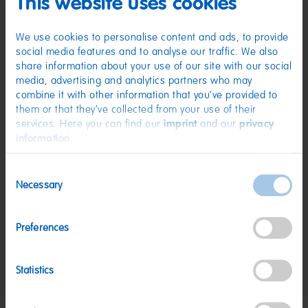
This website uses cookies
(D) Schaumzucker | Zutaten: Zucker; Glukosesirup; Dextrose; Gelatine;
Säuerungsmittel: Citronensäure; Sonnenblumenöl; Aroma;
Überzugsmittel: Bienenwachs weiß und gelb. Kann Spuren von MILCH,
WEIZEN enthalten.
We use cookies to personalise content and ads, to provide
social media features and to analyse our traffic. We also
Nährwerte
share information about your use of our site with our social
media, advertising and analytics partners who may
Nährwerte
pro 100 g
combine it with other information that you’ve provided to
Energie:
1482 kJ/349 kcal
them or that they’ve collected from your use of their
services. Here you can find our
imprint
and our
privacy
Fett:
<0,5 g
information
.
davon gesättigte Fettsäuren:
0,1 g
Consent
Kohlenhydrate:
81 g
Necessary
Selection
davon Zucker:
67 g
Eiweiß:
6 g
Preferences
Salz:
0,02 g
Statistics
Nettogewicht:
1,05 kg
Hersteller:
HARIBO GmbH & Co. KG, D-53105 Bonn