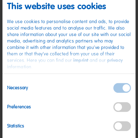
(D) Gelees mit Nonpareille | Zutaten: Zucker; Glukosesirup; Gelatine;
This website uses cookies
Geliermittel: Agar-Agar; Säuerungsmittel: Citronensäure;
Holunderbeerextrakt; Aroma; Frucht- und Pflanzenkonzentrate: Schwarze
Johannisbeere, Holunderbeere, Aronia, Traube; Sonnenblumenöl;
Farbstoff: Pflanzenkohle; Überzugsmittel: Bienenwachs weiß und gelb.
We use cookies to personalise content and ads, to provide
Kann Spuren von MILCH, WEIZEN enthalten.
social media features and to analyse our traffic. We also
share information about your use of our site with our social
Nährwerte
media, advertising and analytics partners who may
Nährwerte
pro 100 g
combine it with other information that you’ve provided to
them or that they’ve collected from your use of their
Energie:
1486 kJ/350 kcal
services. Here you can find our
imprint
and our
privacy
information
.
Fett:
<0,5 g
davon gesättigte Fettsäuren:
<0,1 g
Consent
Necessary
Kohlenhydrate:
86 g
Selection
davon Zucker:
70 g
Preferences
Eiweiß:
1,1 g
Salz:
<0,01 g
Statistics
Nettogewicht:
3 kg
Hersteller:
HARIBO GmbH & Co. KG, D-53105 Bonn