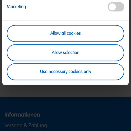
Marketing
SICHERE ZAHLUNG
Allow all cookies
PayPal, Klarna Sofortüberweisung, Klarna
Rechnung, Visa, Mastercard
KOSTENLOSE LIEFERUNG
Allow selection
Ab 39 € innerhalb Deutschlands
Ab 79 € nach Österreich
KUNDENSERVICE
Use necessary cookies only
Wir sind Mo-Fr von 08-18:00 Uhr für dich da.
+49
2641 300 1001
oder über unser
Kontaktformular
.
Informationen
Versand & Zahlung