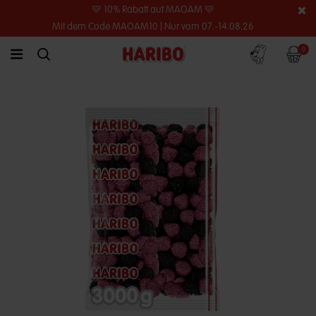
💛 10% Rabatt auf MAOAM 💛
Mit dem Code MAOAM10 | Nur vom 07.-14.08.26
Konto
Warenko
0
link.header.menu.label
simplesearch.search.label