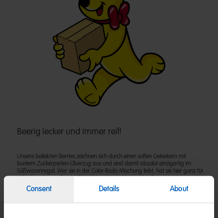
Beerig lecker und immer reif!
Unsere beliebten Berries zeichnen sich durch einen soften Geleekern mit
buntem Zuckerperlen-Überzug aus und sind damit absolut einzigartig im
Süßwarenregal. Wer sie in der Color-Rado Mischung liebt, hat sie hier ganz für
sich allein! Die große 3kg Tüte gibt es hier exklusiv zu kaufen.
Consent
Details
About
Zutaten