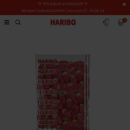
💛 10% Rabatt auf MAOAM 💛
Mit dem Code MAOAM10 | Nur vom 07.-14.08.26
Konto
Warenko
0
link.header.menu.label
simplesearch.search.label