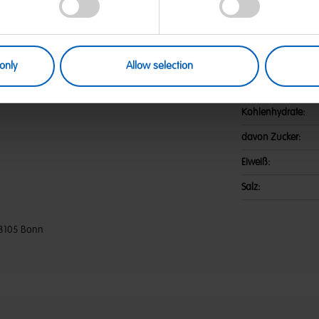
r; Stärke; brauner Zuckersirup;
Nährwerte
 Sonnenblumenöl; Säuerungsmittel:
wachs weiß und gelb. Kann Spuren
Energie:
Fett:
only
Allow selection
davon gesättigte F
Kohlenhydrate:
davon Zucker:
Eiweiß:
Salz:
3105 Bonn