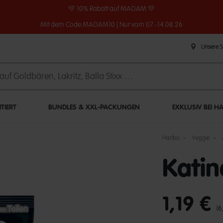
💛 10% Rabatt auf MAOAM 💛
Mit dem Code MAOAM10 | Nur vom 07.-14.08.26
Unsere 
ITIERT
BUNDLES & XXL-PACKUNGEN
EXKLUSIV BEI H
Haribo
Veggie
Katin
undefined out of 
1,19 €
(6