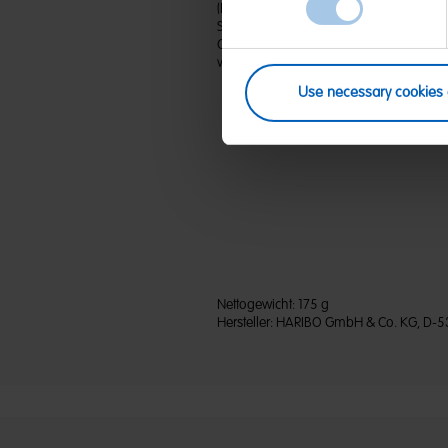
(D) Lakritz | Zutaten: Glukosesirup; Zucke
Süßholzextrakt (3 %); Aroma; Kochsalz;
Citronensäure; Überzugsmittel: Bienen
von MILCH, WEIZEN enthalten.
Use necessary cookies 
Nettogewicht:
175 g
Hersteller:
HARIBO GmbH & Co. KG, D-5