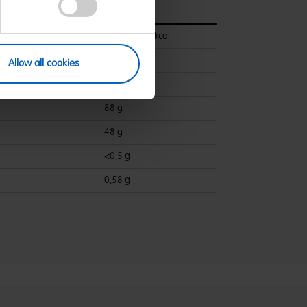
pro 100 g
1510 kJ/356 kcal
<0,5 g
Allow all cookies
ettsäuren:
<0,1 g
88 g
48 g
<0,5 g
0,58 g