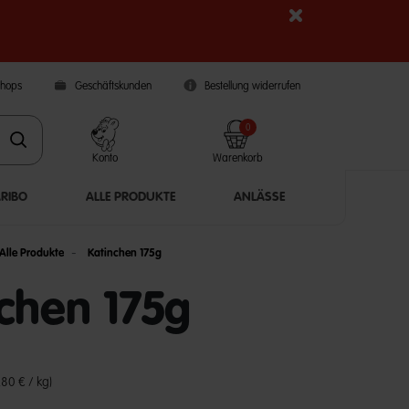
Shops
Geschäftskunden
Bestellung widerrufen
0
Konto
Warenkorb
ARIBO
ALLE PRODUKTE
ANLÄSSE
Alle Produkte
Katinchen 175g
chen 175g
5 Customer Rating
,80 € / kg)