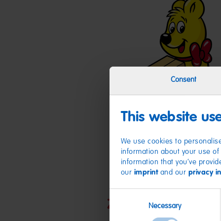
Consent
This website us
We use cookies to personalise
information about your use of 
information that you’ve provid
our
imprint
and our
privacy i
Consent
Zutaten
Necessary
Selection