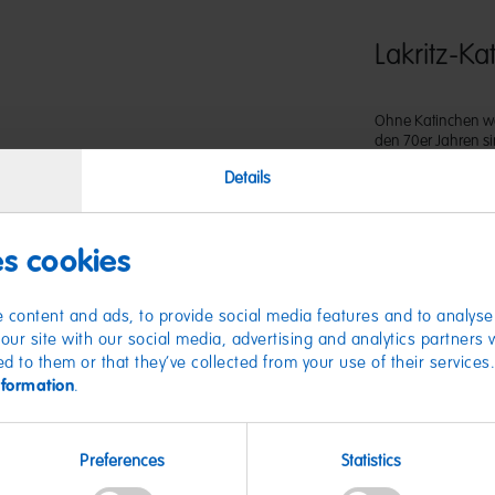
Lakritz-Ka
Ohne Katinchen wär
den 70er Jahren si
Bestandteil der b
Details
Vegetarierbund De
als vegetarisch zerti
es cookies
 content and ads, to provide social media features and to analyse 
our site with our social media, advertising and analytics partners
ed to them or that they’ve collected from your use of their services
nformation
.
Nährwer
Preferences
Statistics