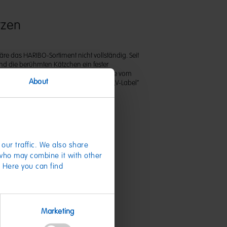
tzen
e das HARIBO-Sortiment nicht vollständig. Seit
nd die berühmten Kätzchen ein fester
unten HARIBO-Welt. Dieses Produkt wurde vom
About
utschland e. V. mit dem so genannten „V-Label“
fiziert.
our traffic. We also share
 who may combine it with other
. Here you can find
te
Marketing