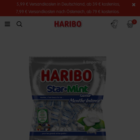
5,99 € Versandkosten in Deutschland, ab 39 € kostenlos,
7,99 € Versandkosten nach Österreich, ab 79 € kostenlos.
Konto
Warenko
0
link.header.menu.label
simplesearch.search.label