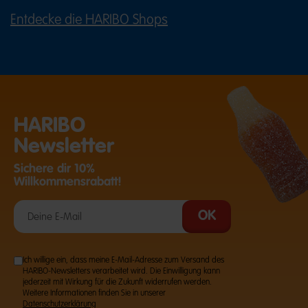
Entdecke die HARIBO Shops
(ÖFFNET EINE EXTERNE SEITE IN E
HARIBO
Newsletter
Sichere dir 10%
Willkommensrabatt!
Ich willige ein, dass meine E-Mail-Adresse zum Versand des
HARIBO-Newsletters verarbeitet wird. Die Einwilligung kann
jederzeit mit Wirkung für die Zukunft widerrufen werden.
Weitere Informationen finden Sie in unserer
Datenschutzerklärung