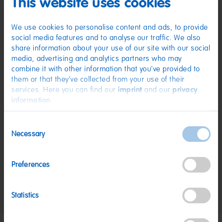
This website uses cookies
(D) Pefferminzbonbon-Dragees | Zutaten: Zucker; Glukosesirup; Stärke;
natürliches Minz-Aroma mit anderen natürlichen Aromen;
Überzugsmittel: Carnaubawachs.
We use cookies to personalise content and ads, to provide
Nährwerte
social media features and to analyse our traffic. We also
share information about your use of our site with our social
Nährwerte
pro 100 g
media, advertising and analytics partners who may
combine it with other information that you’ve provided to
Energie:
1620 kJ/381 kcal
them or that they’ve collected from your use of their
Fett:
<0,5 g
services. Here you can find our
imprint
and our
privacy
information
.
davon gesättigte Fettsäuren:
<0,1 g
Kohlenhydrate:
95 g
Consent
Necessary
davon Zucker:
83 g
Selection
Eiweiß:
<0,5 g
Preferences
Salz:
<0,01 g
Nettogewicht:
200 g
Statistics
Hersteller:
HARIBO, 67, boulevard du Capitaine Gèze, 13014 Marseille,
Frankreich