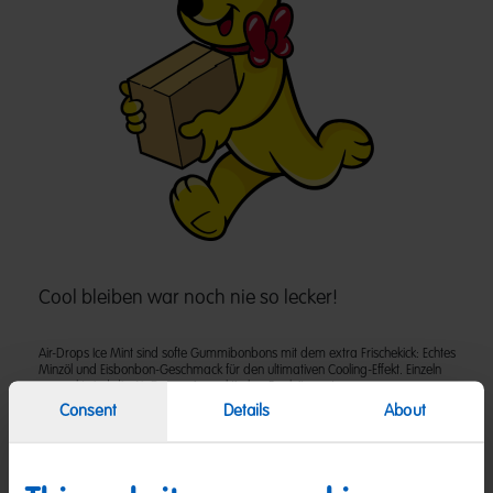
Cool bleiben war noch nie so lecker!
Air-Drops Ice Mint sind softe Gummibonbons mit dem extra Frischekick: Echtes
Minzöl und Eisbonbon-Geschmack für den ultimativen Cooling-Effekt. Einzeln
verpackt sind die Air-Drops ein praktischer Begleiter unterwegs.
Consent
Details
About
Zutaten
(D) Gummibonbons mit Minz-Geschmack | Zutaten: Glukosesirup;