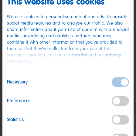
This website uses cookies
Zucker; Gelatine; Dextrose; Säuerungsmittel: Citronensäure; Aroma;
Sonnenblumenöl; Frucht- und Pflanzenkonzentrate: Spirulina, Apfel;
Minzöl; Überzugsmittel: Bienenwachs weiß und gelb. Kann Spuren von
MILCH, WEIZEN enthalten.
We use cookies to personalise content and ads, to provide
social media features and to analyse our traffic. We also
Nährwerte
share information about your use of our site with our social
media, advertising and analytics partners who may
Nährwerte
pro 100 g
combine it with other information that you’ve provided to
Energie:
1459 kJ/343 kcal
them or that they’ve collected from your use of their
services. Here you can find our
imprint
and our
privacy
Fett:
<0,5 g
information
.
davon gesättigte Fettsäuren:
0,1 g
Consent
Kohlenhydrate:
77 g
Necessary
Selection
davon Zucker:
46 g
Eiweiß:
6,9 g
Preferences
Salz:
0,07 g
Statistics
Nettogewicht:
100 g
Hersteller:
HARIBO GmbH & Co. KG, D-53105 Bonn