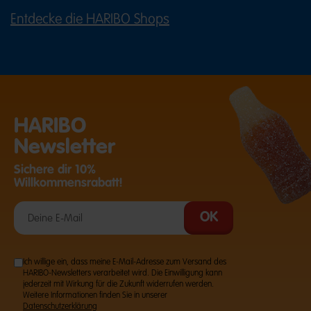
Entdecke die HARIBO Shops
(ÖFFNET EINE EXTERNE SEITE IN E
HARIBO
Newsletter
Sichere dir 10%
Willkommensrabatt!
Ich willige ein, dass meine E-Mail-Adresse zum Versand des
HARIBO-Newsletters verarbeitet wird. Die Einwilligung kann
jederzeit mit Wirkung für die Zukunft widerrufen werden.
Weitere Informationen finden Sie in unserer
Datenschutzerklärung