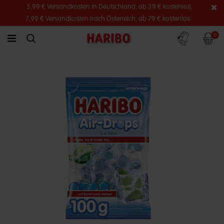
5,99 € Versandkosten in Deutschland, ab 39 € kostenlos,
7,99 € Versandkosten nach Österreich, ab 79 € kostenlos.
Konto
Warenko
0
link.header.menu.label
simplesearch.search.label