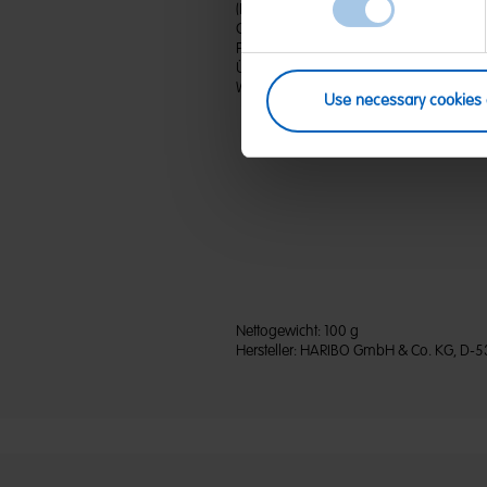
(D) Gummibonbons mit Minzgeschmack |
Gelatine; Dextrose; Aroma; Säuerungsmit
Pflanzenkonzentrate: Spirulina, Saflor,
Überzugsmittel: Bienenwachs weiß und
WEIZEN enthalten.
Use necessary cookies 
Nettogewicht:
100 g
Hersteller:
HARIBO GmbH & Co. KG, D-5