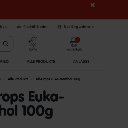
Shops
Geschäftskunden
Bestellung widerrufen
0
Konto
Warenkorb
ARIBO
ALLE PRODUKTE
ANLÄSSE
i
Alle Produkte
Air-Drops Euka-Menthol 100g
rops Euka-
hol 100g
5 Customer Rating