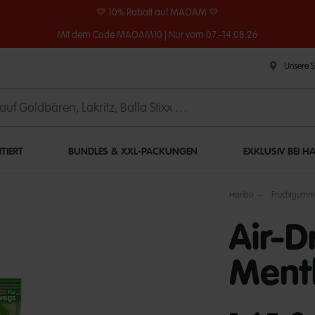
💛 10% Rabatt auf MAOAM 💛
Mit dem Code MAOAM10 | Nur vom 07.-14.08.26
Unsere 
ITIERT
BUNDLES & XXL-PACKUNGEN
EXKLUSIV BEI H
Haribo
Fruchtgumm
Air-D
Ment
undefined out of 