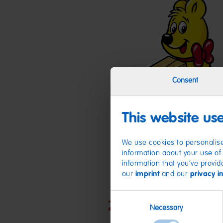
Consent
This website us
We use cookies to personalise
information about your use of 
information that you’ve provid
our
imprint
and our
privacy i
Consent
Zutaten
Necessary
Selection