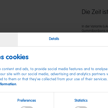
Die Zeit is
In der Variante Eu
Gummibonbons mit 
Atemfrische. Kauen
Details
praktische Verpack
es cookies
 content and ads, to provide social media features and to analyse 
our site with our social media, advertising and analytics partners
ed to them or that they’ve collected from your use of their services
nformation
.
Nährwer
Preferences
Statistics