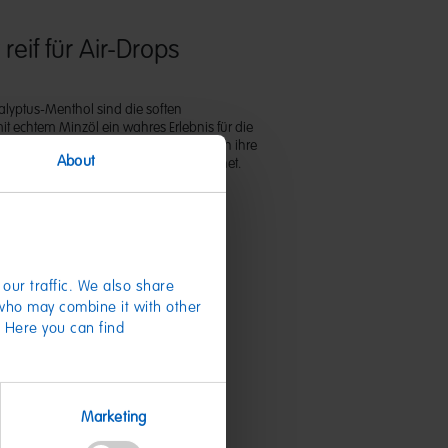
t reif für Air-Drops
kalyptus-Menthol sind die soften
echtem Minzöl ein wahres Erlebnis für die
, genießen, erfrischt durchatmen. Durch ihre
About
ung sind sie ideal für unterwegs geeignet.
our traffic. We also share
 who may combine it with other
. Here you can find
te
Marketing