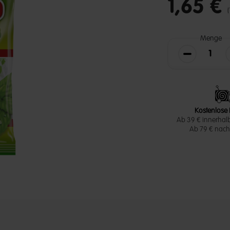
1,65 €
Menge
Die Menge v
Kostenlose 
Ab 39 € innerhal
Ab 79 € nach 