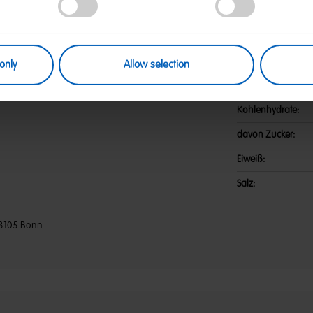
 Zutaten: Glukosesirup; Zucker;
Nährwerte
tel: Citronensäure; Frucht- und
 Apfel; Minzöl; Sonnenblumenöl;
Energie:
 gelb. Kann Spuren von MILCH,
Fett:
only
Allow selection
davon gesättigte F
Kohlenhydrate:
davon Zucker:
Eiweiß:
Salz:
3105 Bonn