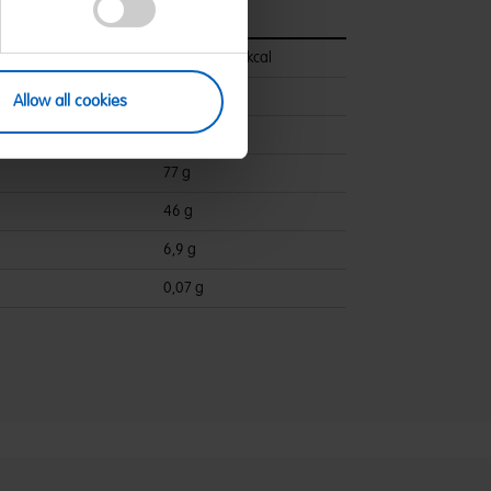
pro 100 g
1459 kJ/343 kcal
<0,5 g
Allow all cookies
ettsäuren:
0,1 g
77 g
46 g
6,9 g
0,07 g