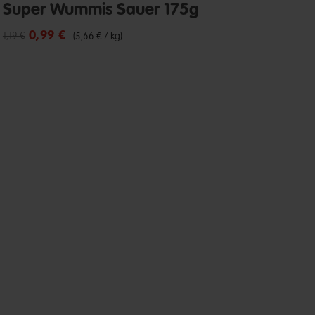
Super Wummis Sauer 175g
0,99 €
Reduzierter Preis von
bis
1,19 €
(5,66 € / kg)