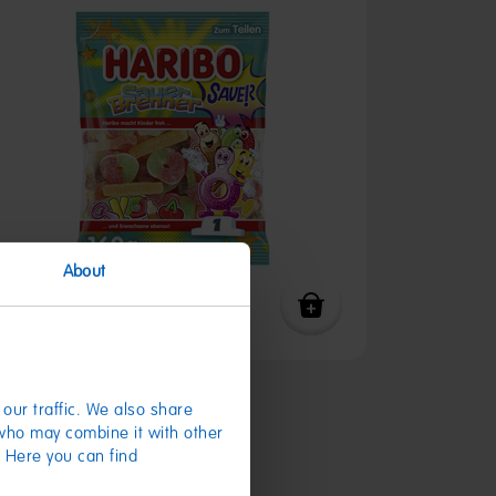
About
Sauerbrenner 160g
our traffic. We also share
 who may combine it with other
1,19 €
(7,44 € / kg)
. Here you can find