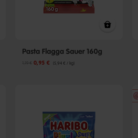
Pasta Flagga Sauer 160g
0,95 €
Reduzierter Preis von
bis
1,19 €
(5,94 € / kg)