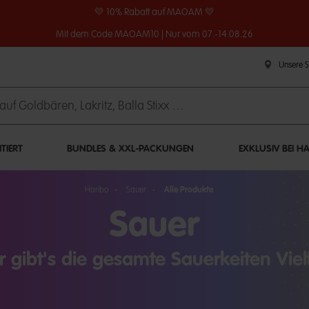
💛 10% Rabatt auf MAOAM 💛
Mit dem Code MAOAM10 | Nur vom 07.-14.08.26
Unsere 
ITIERT
BUNDLES & XXL-PACKUNGEN
EXKLUSIV BEI H
Haribo
Sauer
Alle Produkte
Sauer
r gibt's die gesamte Sauerkeiten Vielf