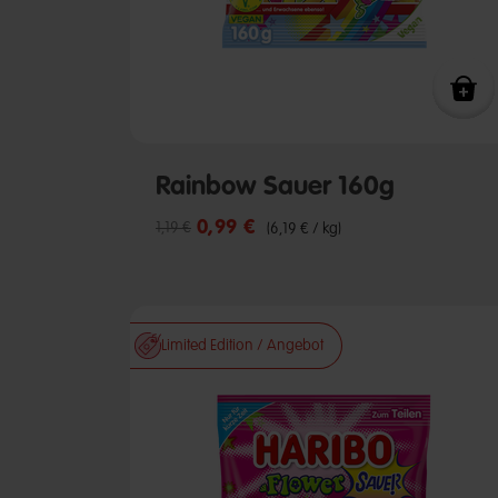
Rainbow Sauer 160g
0,99 €
Reduzierter Preis von
bis
1,19 €
(6,19 € / kg)
Limited Edition / Angebot