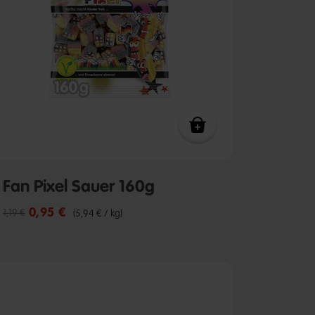
Fan Pixel Sauer 160g
0,95 €
Reduzierter Preis von
bis
1,19 €
(5,94 € / kg)