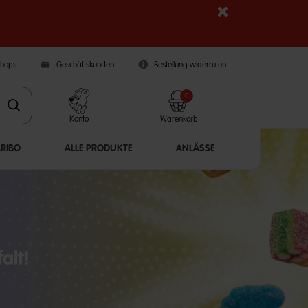
Shops
Geschäftskunden
Bestellung widerrufen
0
Konto
Warenkorb
ARIBO
ALLE PRODUKTE
ANLÄSSE
alt!