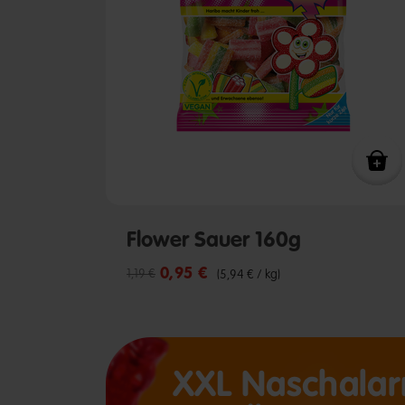
Flower Sauer 160g
0,95 €
Reduzierter Preis von
bis
1,19 €
(5,94 € / kg)