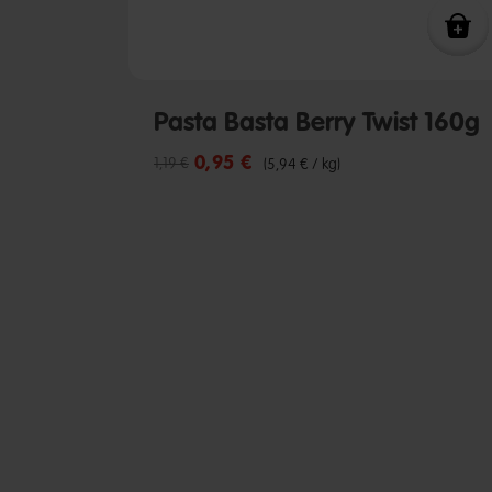
Pasta Basta Berry Twist 160g
0,95 €
Reduzierter Preis von
bis
1,19 €
(5,94 € / kg)