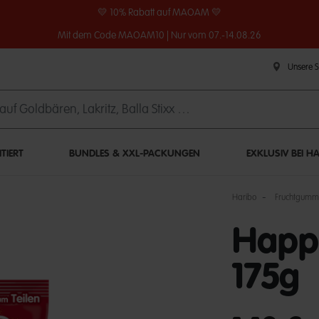
💛 10% Rabatt auf MAOAM 💛
Mit dem Code MAOAM10 | Nur vom 07.-14.08.26
Unsere 
ITIERT
BUNDLES & XXL-PACKUNGEN
EXKLUSIV BEI H
Haribo
Fruchtgumm
Happ
175g
undefined out of 