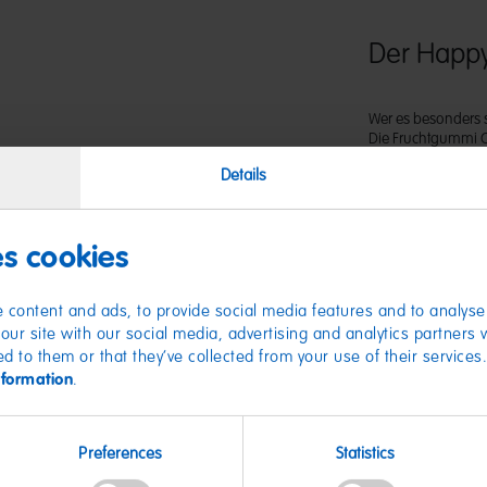
Der Happy
Wer es besonders s
Die Fruchtgummi Co
Bestandteil des HA
Details
Teilen mit Freunde
es cookies
 content and ads, to provide social media features and to analyse 
our site with our social media, advertising and analytics partners
ed to them or that they’ve collected from your use of their services
nformation
.
Nährwer
Preferences
Statistics