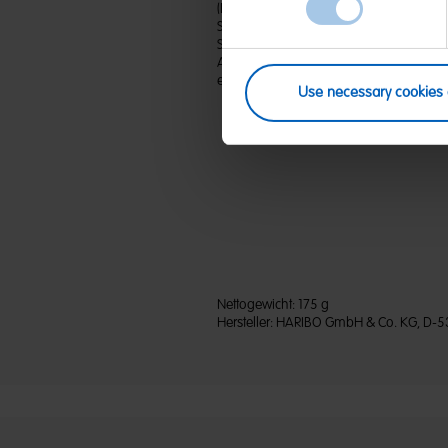
(D) Fruchtgummi Mit Cola-Geschmack | Z
Stärke; Gelatine; Säuerungsmittel: Citro
Säureregulatoren: Natriumhydrogenmalat
Aroma; Überzugsmittel: Carnaubawach
enthalten.
Use necessary cookies 
Nettogewicht:
175 g
Hersteller:
HARIBO GmbH & Co. KG, D-5