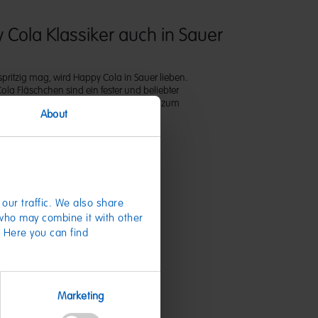
 Cola Klassiker auch in Sauer
pritzig mag, wird Happy Cola in Sauer lieben.
la Fläschchen sind ein fester und beliebter
RIBO Sortiments. Sie eignen sich perfekt zum
About
n. Cheers!
our traffic. We also share
 who may combine it with other
. Here you can find
te
Marketing