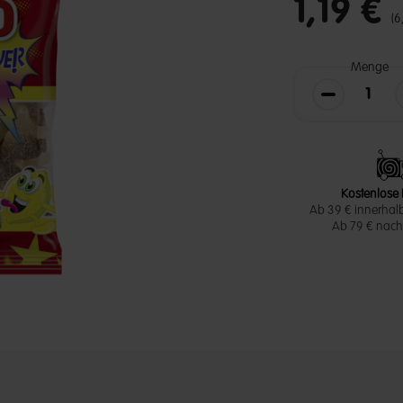
1,19 €
(6
Menge
Die Menge v
Kostenlose 
Ab 39 € innerhal
Ab 79 € nach 