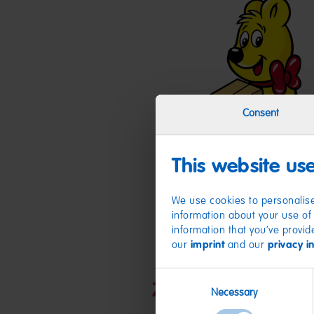
Consent
This website us
We use cookies to personalise
information about your use of 
information that you’ve provid
our
imprint
and our
privacy i
Consent
Zutaten
Necessary
Selection