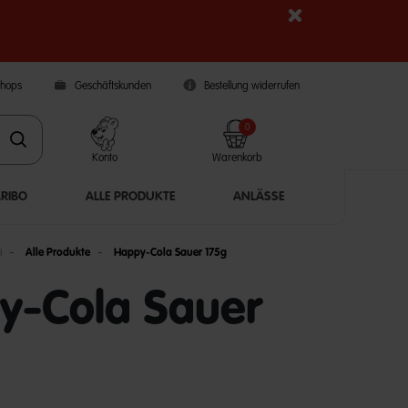
Shops
Geschäftskunden
Bestellung widerrufen
0
Konto
Warenkorb
ARIBO
ALLE PRODUKTE
ANLÄSSE
i
Alle Produkte
Happy-Cola Sauer 175g
y-Cola Sauer
5 Customer Rating