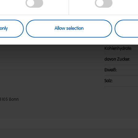
utaten: Glukosesirup; Zucker;
Nährwerte
nensäure, Äpfelsäure;
, Tricalciumcitrat; Karamellsirup;
Energie:
s. Kann Spuren von MILCH, WEIZEN
Fett:
only
Allow selection
davon gesättigte F
Kohlenhydrate:
davon Zucker:
Eiweiß:
Salz:
3105 Bonn