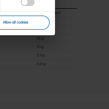
pro 100 g
1481 kJ/348 kcal
<0,5 g
Allow all cookies
ettsäuren:
<0,1 g
82 g
63 g
3,5 g
0,21 g