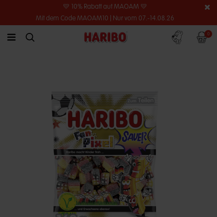
💛 10% Rabatt auf MAOAM 💛
Mit dem Code MAOAM10 | Nur vom 07.-14.08.26
Konto
Warenko
0
link.header.menu.label
simplesearch.search.label