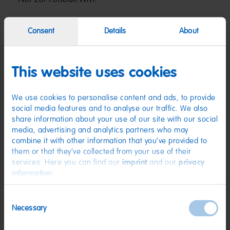
Die beliebten Pixel gibt es passend zur Fußball-WM für kurze Zeit in Schwarz-
Consent
Details
About
Rot-Gold mit Kirsch-Cola Geschmack – ein Must-Have für alle Deutschland-
Fans! Dieses Produkt wurde vom Vegetarierbund Deutschland e. V. mit dem
so genannten „V-Label“ als vegan zertifiziert.
This website uses cookies
Zutaten
(D) Fruchtgummi-Konfekt | Zutaten: Zucker; Glukosesirup; Stärke;
We use cookies to personalise content and ads, to provide
Feuchthaltemittel: Sorbitsirup; WEIZENMEHL; Säuerungsmittel:
social media features and to analyse our traffic. We also
Citronensäure, Äpfelsäure; Palmfett; WEIZENSTÄRKE; Emulgatoren: Mono-
und Diglyceride von Speisefettsäuren, Citronensäureester von Mono- und
share information about your use of our site with our social
Diglyceriden von Speisefettsäuren; Dextrose; Säureregulatoren:
media, advertising and analytics partners who may
Natriummalat, Trinatriumcitrat, Mononatriumcitrat; Geliermittel:
combine it with other information that you’ve provided to
Carrageen; Holunderbeerextrakt; Aroma; Frucht- und
Pflanzenkonzentrate: Schwarze Johannisbeere, Holunderbeere, Aronia,
them or that they’ve collected from your use of their
Traube; Farbstoffe: Pflanzenkohle, Kurkumin. Kann Spuren von MILCH
services. Here you can find our
imprint
and our
privacy
enthalten.
information
.
Nährwerte
Consent
Nährwerte
pro 100 g
Necessary
Selection
Energie:
1579 kJ/373 kcal