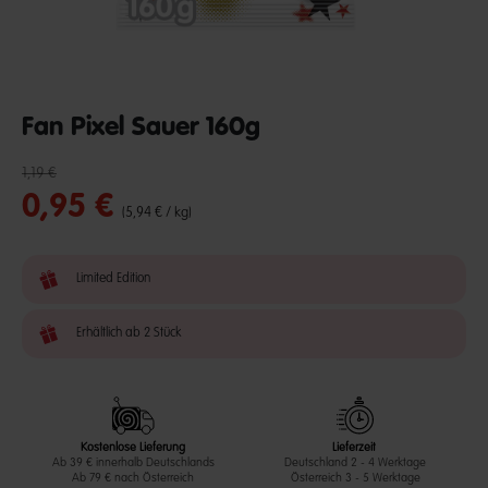
Fan Pixel Sauer 160g
Reduzierter Preis von
bis
undefined out of 5 Customer Rating
1,19 €
0,95 €
(5,94 € / kg)
Limited Edition
Erhältlich ab 2 Stück
Kostenlose Lieferung
Lieferzeit
Ab 39 € innerhalb Deutschlands
Deutschland 2 - 4 Werktage
Ab 79 € nach Österreich
Österreich 3 - 5 Werktage