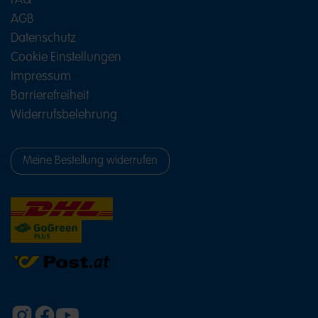
FAQ
Spaß – ob beim Teilen, Ziehen oder direkt
Wegnaschen.
HARIBO Pixel
bringen als kleine
AGB
saure Würfel schöne Regenbogenfarben in die Tüte
Datenschutz
Saure Fruchtgummis mit Pasta,
Cookie Einstellungen
Pommes und Cola-Überraschung
Impressum
Wenn du saure Fruchtgummis in besonderen
Barrierefreiheit
Formen liebst, wird es hier richtig
Widerrufsbelehrung
abwechslungsreich:
HARIBO Pommes
passen
perfekt, wenn es auf dem Tisch witzig aussehen
soll, etwa beim Filmabend, Kindergeburtstag oder
in der Candybar. Für einen Spieleabend oder eine
Meine Bestellung widerrufen
kleine Probier-Runde passen Pasta Frutta und
Pasta Penne Sauer
besonders gut:
Pasta Frutta
bringt bunte Pasta-Scheiben mit mehreren fruchtig
sauren Geschmacksrichtungen auf den Tisch,
Pasta Penne Sauer überrascht mit der Form
kleiner Penne-Nudeln und macht jeden Griff in die
Tüte farbenfroh, verspielt und abwechslungsreich.
Dir gefällt der Geschmack von Cola? Dann sind
diese beiden HARIBO Sorten genau das Richtige
für dich: Unsere
Spaghetti Cola
ziehen den
typischen Cola-Genuss in eine lange, saure
Spaghetti-Form, während
HARIBO Happy