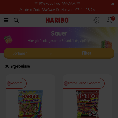
💛 10% Rabatt auf MAOAM 💛
Mit dem Code MAOAM10 | Nur vom 07.-14.08.26
Konto
Warenko
0
link.header.menu.label
simplesearch.search.label
Sauer
Hier gibt's die gesamte Sauerkeiten Vielfalt!
Filter
30 Ergebnisse
Angebot
Limited Edition / Angebot