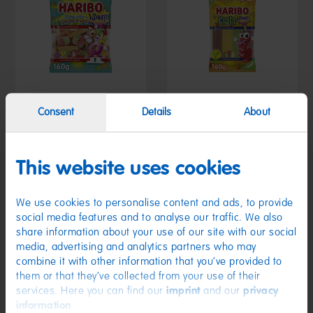
Consent
Details
About
Sauerbrenner 160g
Pasta Basta Sauer 160g
1,19 €
1,19 €
(7,44 € / kg)
(7,44 € / kg)
This website uses cookies
We use cookies to personalise content and ads, to provide
Angebot
social media features and to analyse our traffic. We also
share information about your use of our site with our social
media, advertising and analytics partners who may
combine it with other information that you’ve provided to
them or that they’ve collected from your use of their
services. Here you can find our
imprint
and our
privacy
information
.