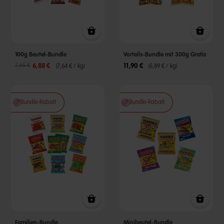
100g Beutel-Bundle
Vorteils-Bundle mit 300g Gratis
Reduzierter Preis von
bis
7,65 €
6,88 €
11,90 €
(7,64 € / kg)
(5,89 € / kg)
Bundle-Rabatt
Bundle-Rabatt
Familien-Bundle
Minibeutel-Bundle