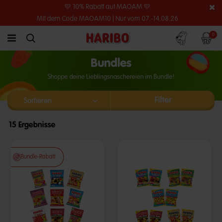
💛 10% Rabatt auf MAOAM 💛
Mit dem Code MAOAM10 | Nur vom 07.-14.08.26
Konto
Warenko
0
link.header.menu.label
simplesearch.search.label
Bundles
Shoppe deine Lieblingsnaschereien im Bundle!
Filter
15 Ergebnisse
Bundle-Rabatt