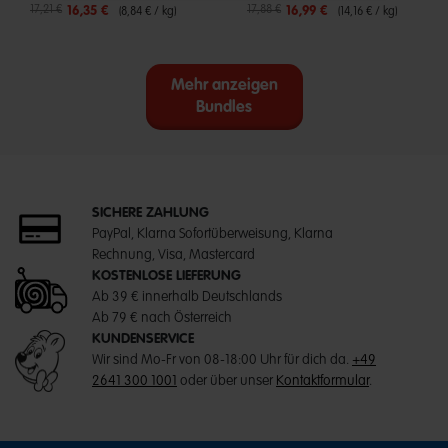
Reduzierter Preis von
bis
Reduzierter Preis von
bis
17,21 €
17,88 €
16,35 €
16,99 €
(8,84 € / kg)
(14,16 € / kg)
Mehr anzeigen
Bundles
SICHERE ZAHLUNG
PayPal, Klarna Sofortüberweisung, Klarna
Rechnung, Visa, Mastercard
KOSTENLOSE LIEFERUNG
Ab 39 € innerhalb Deutschlands
Ab 79 € nach Österreich
KUNDENSERVICE
Wir sind Mo-Fr von 08-18:00 Uhr für dich da.
+49
2641 300 1001
oder über unser
Kontaktformular
.