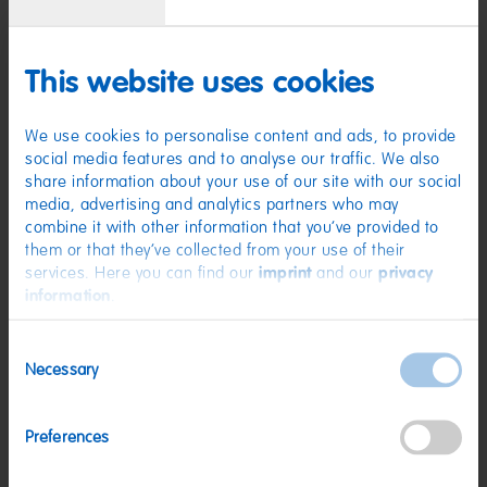
This website uses cookies
We use cookies to personalise content and ads, to provide
social media features and to analyse our traffic. We also
share information about your use of our site with our social
media, advertising and analytics partners who may
Schulstart-Bundle mit
Favoriten-Bundle
combine it with other information that you’ve provided to
Schreibset
Reduzierter Preis von
bis
14,28 €
13,57 €
(6,75 € / kg)
them or that they’ve collected from your use of their
Reduzierter Preis von
bis
16,45 €
15,63 €
(12,26 € / kg)
services. Here you can find our
imprint
and our
privacy
information
.
Bundle-Rabatt
Bundle-Rabatt
Consent
Necessary
Selection
Preferences