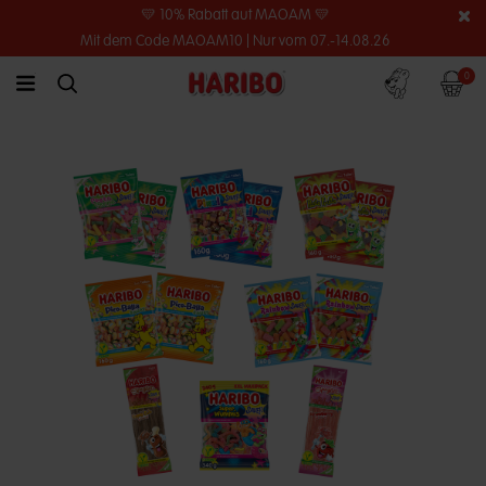
💛 10% Rabatt auf MAOAM 💛
Mit dem Code MAOAM10 | Nur vom 07.-14.08.26
Konto
Warenko
0
link.header.menu.label
simplesearch.search.label