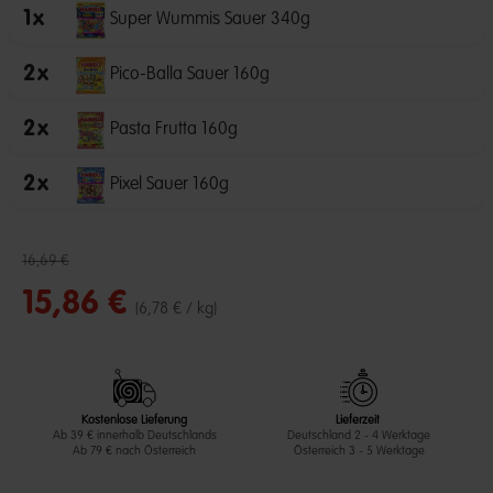
1
x
Super Wummis Sauer 340g
2
x
Pico-Balla Sauer 160g
2
x
Pasta Frutta 160g
2
x
Pixel Sauer 160g
Reduzierter Preis von
bis
16,69 €
15,86 €
(6,78 € / kg)
Kostenlose Lieferung
Lieferzeit
Ab 39 € innerhalb Deutschlands
Deutschland 2 - 4 Werktage
Ab 79 € nach Österreich
Österreich 3 - 5 Werktage