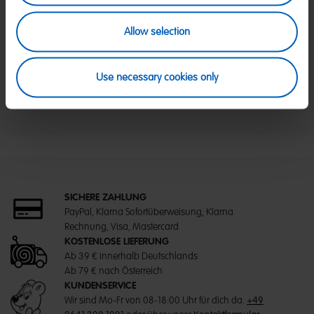
davon Zucker:
63 g
Allow selection
Eiweiß:
<0,5 g
Salz:
0,4 g
Use necessary cookies only
SICHERE ZAHLUNG
PayPal, Klarna Sofortüberweisung, Klarna
Rechnung, Visa, Mastercard
KOSTENLOSE LIEFERUNG
Ab 39 € innerhalb Deutschlands
Ab 79 € nach Österreich
KUNDENSERVICE
Wir sind Mo-Fr von 08-18:00 Uhr für dich da.
+49