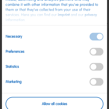
Glukosesirup; Stärke; Feuchthaltemittel: Sorbit, Sorbitsirup;
combine it with other information that you’ve provided to
WEIZENMEHL; WEIZENSTÄRKE; Palmfett; Dextrose;
them or that they’ve collected from your use of their
Säuerungsmittel: Citronensäure, Äpfelsäure;
services. Here you can find our
imprint
and our
privacy
Säureregulatoren: Natriumhydrogenmalat, Tricalciumcitrat,
information
.
Trinatriumcitrat; Überzugsmittel: Carnaubawachs;
Emulgatoren: Mono- und Diglyceride von Speisefettsäuren,
Consent
Citronensäureester von Mono- und Diglyceriden von
Necessary
Selection
Speisefettsäuren; Geliermittel: Carrageen; Aroma; Frucht-
und Pflanzenkonzentrate: Spirulina, Rettich, Apfel, Schwarze
Johannisbeere, Holunderbeere, Aronia, Traube, Schwarze
Preferences
Karotte, Süßkartoffel; Holunderbeerextrakt; Farbstoff:
Kurkumin. Kann Spuren von MILCH enthalten.
Statistics
Nährwerte
Nährwerte
Pro 100 g
Marketing
Energie:
1581 kJ/373 kcal
Fett:
2,7 g
davon gesättigte Fettsäuren:
1,8 g
Allow all cookies
Kohlenhydrate:
87 g