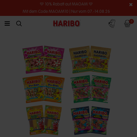
💛 10% Rabatt auf MAOAM 💛
Mit dem Code MAOAM10 | Nur vom 07.-14.08.26
Konto
Warenko
0
link.header.menu.label
simplesearch.search.label