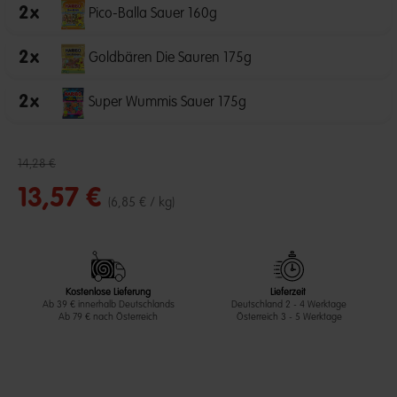
2
x
Pico-Balla Sauer 160g
2
x
Goldbären Die Sauren 175g
2
x
Super Wummis Sauer 175g
Reduzierter Preis von
bis
14,28 €
13,57 €
(6,85 € / kg)
Kostenlose Lieferung
Lieferzeit
Ab 39 € innerhalb Deutschlands
Deutschland 2 - 4 Werktage
Ab 79 € nach Österreich
Österreich 3 - 5 Werktage