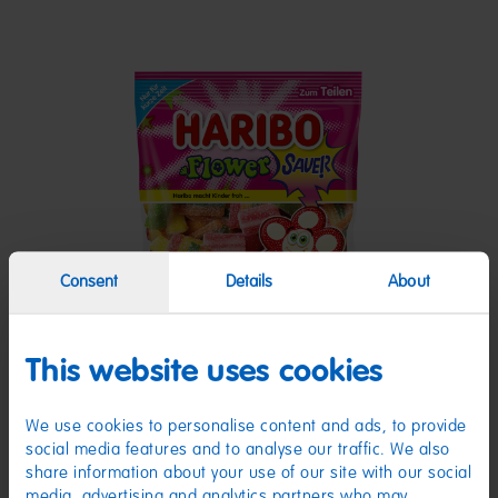
Consent
Details
About
This website uses cookies
Flower Sauer 160g
P
We use cookies to personalise content and ads, to provide
Zutaten
social media features and to analyse our traffic. We also
share information about your use of our site with our social
(D) Fruchtgummi und Fruchtgummi-Konfekt | Zutaten: Zucker;
media, advertising and analytics partners who may