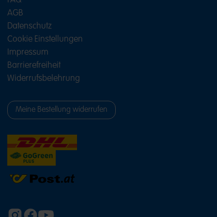
FAQ
Lakritz, saure Leckereien und
AGB
Schaumzucker-Klassiker
Datenschutz
Neben Fruchtgummi bietet HARIBO viele weitere
Cookie Einstellungen
Spezialitäten. Lakritz-Fans greifen zu beliebten
Klassikern wie Schnecken, Konfekt oder Lakritz-
Impressum
Stangen. Wer fruchtige Süßigkeiten mit einer
Barrierefreiheit
spritzigen Note bevorzugt, entdeckt Produkte wie
Happy Cola Sauer, saure Würmer, Pasta Basta
Widerrufsbelehrung
und andere Sauerkeiten.
Auch die beliebten HARIBO Marshmallows dürfen
in der bunten Vielfalt nicht fehlen. Ob zum
Meine Bestellung widerrufen
Naschen, Teilen oder als süße Zutat für besondere
Desserts – die weichen Chamallows sorgen für
abwechslungsreiche Genussmomente. Ergänzt
wird das Sortiment durch Schaumzucker-Klassiker
und viele weitere Süßigkeiten mit unterschiedlichen
Konsistenzen und Geschmacksrichtungen.
MAOAM Kaubonbons für extra
langen Kauspaß
Zur HARIBO Familie gehört auch MAOAM. Die
beliebten Kaubonbons sorgen mit ihrer besonderen