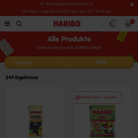
💛 10% Rabatt auf MAOAM 💛
Mit dem Code MAOAM10 | Nur vom 07.-14.08.26
Konto
Warenko
0
link.header.menu.label
simplesearch.search.label
Alle Produkte
Entdecke die gesamte HARIBO Vielfalt!
Filter
244 Ergebnisse
Limited Edition / Angebot