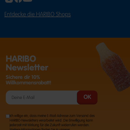
Konsistenz und ihren intensiven Aromen für
unverwechselbaren Kauspaß. Ob MAOAM Bloxx,
MAOAM Pinballs, MAOAM Stripes oder MAOAM
Entdecke die HARIBO Shops
(ÖFFNET EINE EXTERNE SEITE IN E
Kracher – die verschiedenen Sorten bringen
Abwechslung in jede Naschpause.
Auch MAOAM ist ein beliebter Snack für
Geburtstage, Candybars, Partys oder gemütliche
Abende auf dem Sofa.
Süßigkeiten kaufen für Feste,
HARIBO
Feiern und besondere Momente
Newsletter
HARIBO begleitet viele der schönsten Anlässe im
Jahr. Zu Ostern sorgen fruchtige Naschereien für
Sichere dir 10%
bunte Überraschungen im Osternest, während an
Willkommensrabatt!
Halloween kleine Tüten mit Fruchtgummi,
Gummibären
und
MAOAM
beim Trick-or-Treat für
leuchtende Augen sorgen.
Auch zur Weihnachtszeit gehören süße
Kleinigkeiten für viele Familien einfach dazu. Ob im
Adventskalender, als Nikolausüberraschung oder
Ich willige ein, dass meine E-Mail-Adresse zum Versand des
als Mitbringsel für Weihnachtsfeiern – HARIBO-
HARIBO-Newsletters verarbeitet wird. Die Einwilligung kann
Süßigkeiten verschönern die festliche Zeit.
jederzeit mit Wirkung für die Zukunft widerrufen werden.