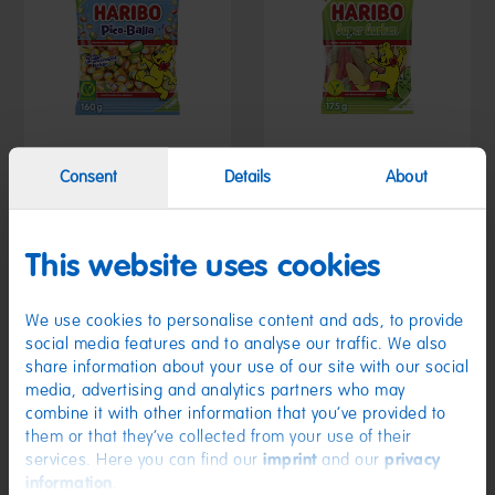
Consent
Details
About
Pico-Balla 160g
Super Gurken 175g
1,19 €
1,19 €
(7,44 € / kg)
(6,80 € / kg)
This website uses cookies
We use cookies to personalise content and ads, to provide
social media features and to analyse our traffic. We also
share information about your use of our site with our social
media, advertising and analytics partners who may
combine it with other information that you’ve provided to
them or that they’ve collected from your use of their
services. Here you can find our
imprint
and our
privacy
information
.