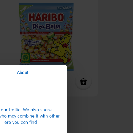
About
Pico-Balla 160g
our traffic. We also share
 who may combine it with other
1,19 €
(7,44 € / kg)
. Here you can find