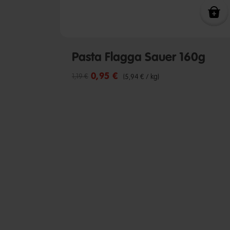
Pasta Flagga Sauer 160g
0,95 €
Reduzierter Preis von
bis
1,19 €
(5,94 € / kg)