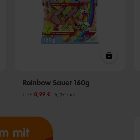
Rainbow Sauer 160g
0,99 €
Reduzierter Preis von
bis
1,19 €
(6,19 € / kg)