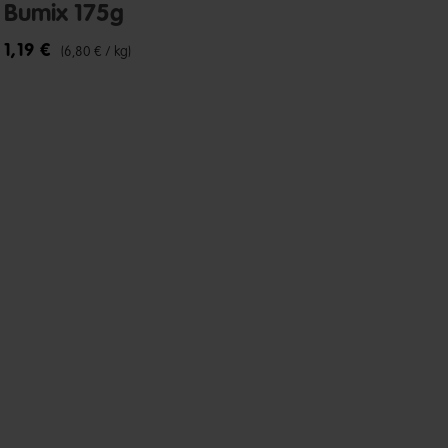
Bumix 175g
1,19 €
(6,80 € / kg)