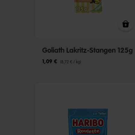
Goliath Lakritz-Stangen 125g
1,09 €
(8,72 € / kg)