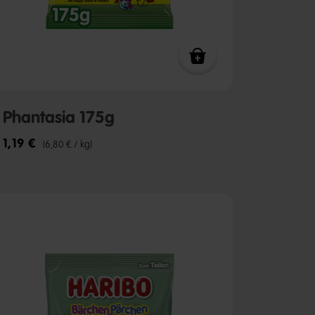
Phantasia 175g
1,19 €
(6,80 € / kg)