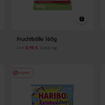
Fruchtbälle 160g
0,95 €
Reduzierter Preis von
bis
1,19 €
(5,94 € / kg)
Angebot