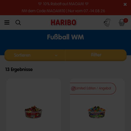
💛 10% Rabatt auf MAOAM 💛
Mit dem Code MAOAM10 | Nur vom 07.-14.08.26
Konto
Warenko
0
link.header.menu.label
simplesearch.search.label
Fußball WM
Filter
13 Ergebnisse
Limited Edition / Angebot