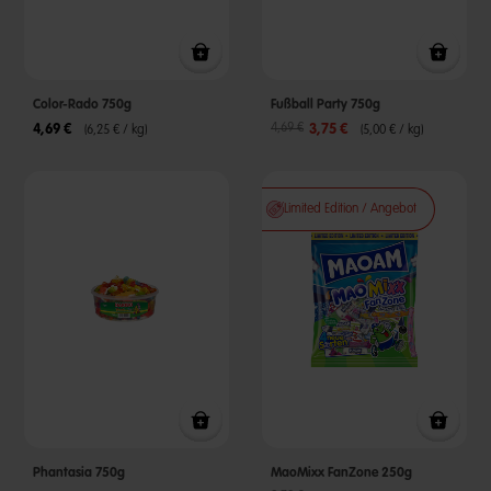
Color-Rado 750g
Fußball Party 750g
Reduzierter Preis von
bis
4,69 €
4,69 €
3,75 €
(6,25 € / kg)
(5,00 € / kg)
Limited Edition / Angebot
Phantasia 750g
MaoMixx FanZone 250g