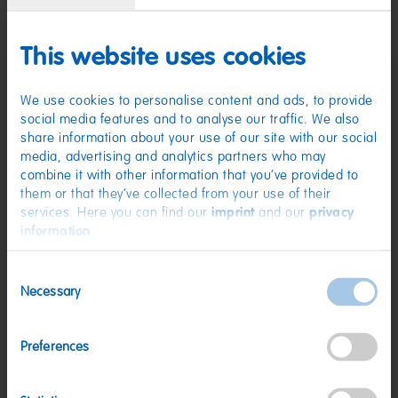
This website uses cookies
We use cookies to personalise content and ads, to provide
social media features and to analyse our traffic. We also
share information about your use of our site with our social
media, advertising and analytics partners who may
Pico-Balla 160g
Pasta Flagga Sauer 160g
combine it with other information that you’ve provided to
Reduzierter Preis von
bis
1,19 €
1,19 €
0,95 €
(7,44 € / kg)
(5,94 € / kg)
them or that they’ve collected from your use of their
services. Here you can find our
imprint
and our
privacy
information
.
Limited Edition / Angebot
Consent
Necessary
Selection
Preferences