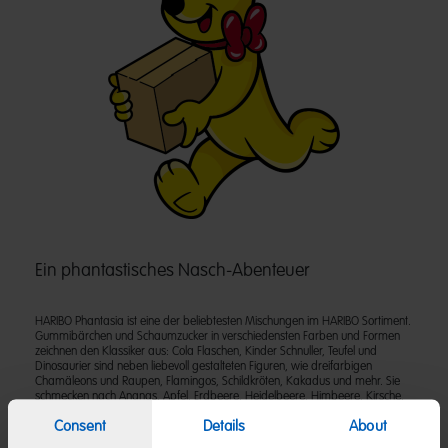
Ein phantastisches Nasch-Abenteuer
HARIBO Phantasia ist eine der beliebtesten Mischungen im HARIBO Sortiment.
Gummibärchen und Schaumzucker in verschiedensten Farben und Formen
zeichnen den Klassiker aus: Cola Flaschen, Kinder Schnuller, Teufel und
Dinosaurier sind neben liebevoll gestalteten Figuren, wie dreifarbigen
Chamäleons und Raupen, Flamingos, Schildkröten, Kakadus und mehr. Sie
schmecken nach Ananas, Apfel, Erdbeere, Heidelbeere, Himbeere, Kirsche,
Saftorange, Schwarze Johannisbeere und Zitrone. Der bunte Mix eignet sich
Consent
Details
About
perfekt zum Naschen mit Familie und Freunden. Der bunte Mix eignet sich in
der 750g Box perfekt zuum Naschen mit Familie und Freunden.