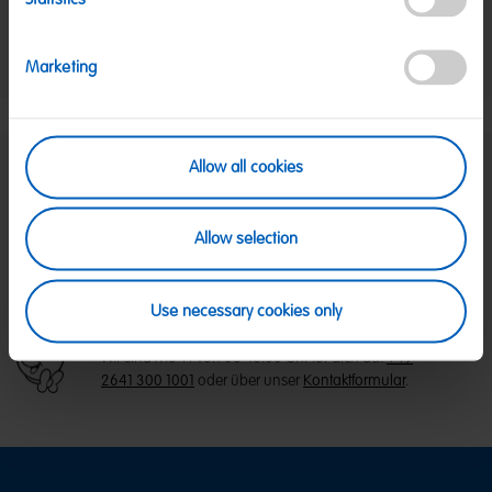
Salz:
<0,03 g
Nettogewicht:
750 g
Marketing
Hersteller:
HARIBO GmbH & Co. KG, D-53105 Bonn
Allow all cookies
SICHERE ZAHLUNG
PayPal, Klarna Sofortüberweisung, Klarna
Allow selection
Rechnung, Visa, Mastercard
KOSTENLOSE LIEFERUNG
Ab 39 € innerhalb Deutschlands
Use necessary cookies only
Ab 79 € nach Österreich
KUNDENSERVICE
Wir sind Mo-Fr von 08-18:00 Uhr für dich da.
+49
2641 300 1001
oder über unser
Kontaktformular
.