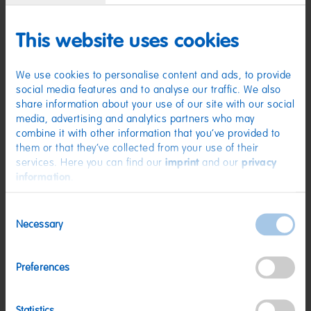
Zutaten
This website uses cookies
(D) Fruchtgummi mit Schaumzucker, teilweise mit Cola-Geschmack |
Zutaten: Glukosesirup; Zucker; Gelatine; Dextrose; Säuerungsmittel:
We use cookies to personalise content and ads, to provide
Citronensäure; Frucht- und Pflanzenkonzentrate: Karotte, Apfel, Spirulina,
Rettich, Süßkartoffel, Paprika, Schwarze Johannisbeere, Tomate, Hibiskus;
social media features and to analyse our traffic. We also
Sonnenblumenöl; Aroma; Karamellsirup; Überzugsmittel: Bienenwachs
share information about your use of our site with our social
weiß und gelb. Kann Spuren von MILCH, WEIZEN enthalten.
media, advertising and analytics partners who may
Nährwerte
combine it with other information that you’ve provided to
them or that they’ve collected from your use of their
Nährwerte
pro 100 g
services. Here you can find our
imprint
and our
privacy
information
.
Energie:
1452 kJ/342 kcal
Fett:
<0,5 g
Consent
Necessary
Selection
davon gesättigte Fettsäuren:
0,1 g
Kohlenhydrate:
77 g
Preferences
davon Zucker:
47 g
Eiweiß:
6,6 g
Statistics