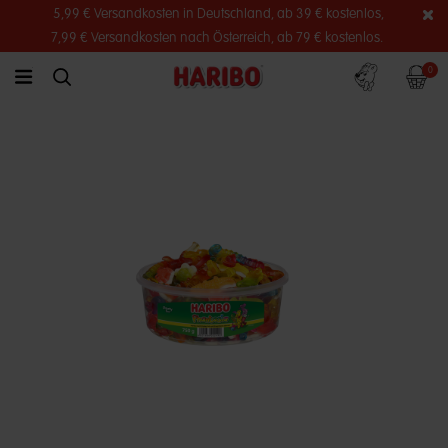
5,99 € Versandkosten in Deutschland, ab 39 € kostenlos,
7,99 € Versandkosten nach Österreich, ab 79 € kostenlos.
Konto
Warenko
0
link.header.menu.label
simplesearch.search.label