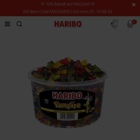
💛 10% Rabatt auf MAOAM 💛
Mit dem Code MAOAM10 | Nur vom 07.-14.08.26
Konto
Warenko
0
link.header.menu.label
simplesearch.search.label