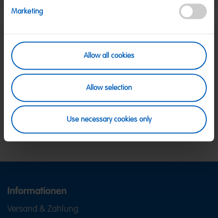
Marketing
SICHERE ZAHLUNG
Allow all cookies
PayPal, Klarna Sofortüberweisung, Klarna
Rechnung, Visa, Mastercard
KOSTENLOSE LIEFERUNG
Allow selection
Ab 39 € innerhalb Deutschlands
Ab 79 € nach Österreich
KUNDENSERVICE
Use necessary cookies only
Wir sind Mo-Fr von 08-18:00 Uhr für dich da.
+49
2641 300 1001
oder über unser
Kontaktformular
.
Informationen
Versand & Zahlung