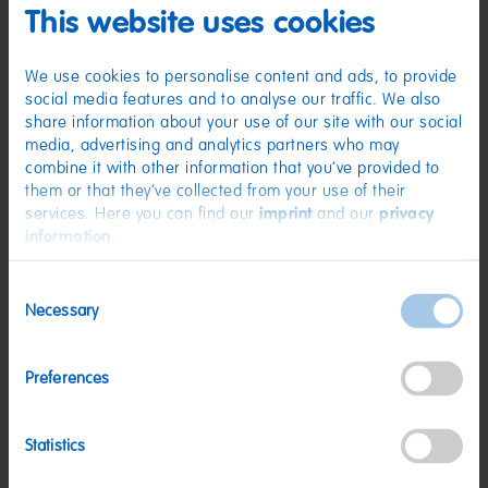
(D) Fruchtgummi mit Lakritz | Zutaten: Glukosesirup; Zucker; Gelatine;
This website uses cookies
brauner Zuckersirup; Dextrose; Säuerungsmittel: Citronensäure;
Süßholzextrakt (3 % bezogen auf den Lakritzanteil); Frucht- und
Pflanzenkonzentrate: Karotte, Spirulina, Apfel, Hibiskus; Sonnenblumenöl;
Aroma; Überzugsmittel: Bienenwachs weiß und gelb. Kann Spuren von
We use cookies to personalise content and ads, to provide
MILCH, WEIZEN enthalten.
social media features and to analyse our traffic. We also
share information about your use of our site with our social
Nährwerte
media, advertising and analytics partners who may
Nährwerte
pro 100 g
combine it with other information that you’ve provided to
them or that they’ve collected from your use of their
Energie:
1461 kJ/344 kcal
services. Here you can find our
imprint
and our
privacy
information
.
Fett:
<0,5 g
davon gesättigte Fettsäuren:
<0,1 g
Consent
Necessary
Kohlenhydrate:
78 g
Selection
davon Zucker:
49 g
Preferences
Eiweiß:
6,5 g
Salz:
0,1 g
Statistics
Nettogewicht:
1,2 kg
Hersteller:
HARIBO GmbH & Co. KG, D-53105 Bonn