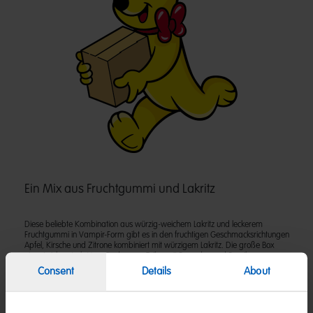
Ein Mix aus Fruchtgummi und Lakritz
Diese beliebte Kombination aus würzig-weichem Lakritz und leckerem
Fruchtgummi in Vampir-Form gibt es in den fruchtigen Geschmacksrichtungen
Apfel, Kirsche und Zitrone kombiniert mit würzigem Lakritz. Die große Box
eignet sich gut als Vorrat oder zum Teilen mit Freunden und Famile.
Consent
Details
About
Zutaten