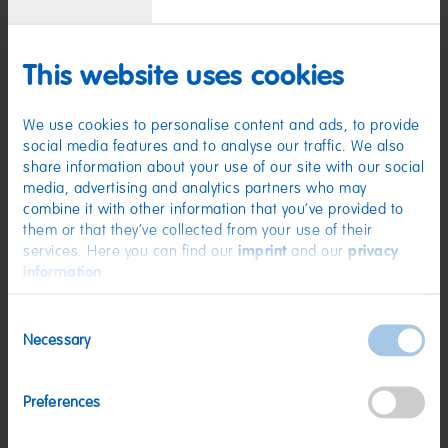
Der beliebte Klassiker in den sommerlich erfrischenden Geschmacksrichtungen
Passionsfrucht, Mango-Manderine, Ananas, Granatapfel, Banane und
Melone ist der perfekte Snack für warme Termperaturen. Jetzt probieren!
This website uses cookies
Zutaten
We use cookies to personalise content and ads, to provide
(D) Schaumzucker | Zutaten: Zucker; Glukosesirup; Gelatine;
social media features and to analyse our traffic. We also
Säuerungsmittel: Citronensäure; Frucht- und Pflanzenkonzentrate: Saflor,
Rettich, Apfel, Spirulina, Zitrone, Süßkartoffel, Schwarze Johannisbeere;
share information about your use of our site with our social
Sonnenblumenöl; Aroma; Überzugsmittel: Bienenwachs weiß und gelb.
media, advertising and analytics partners who may
Kann Spuren von MILCH, WEIZEN enthalten.
combine it with other information that you’ve provided to
Nährwerte
them or that they’ve collected from your use of their
services. Here you can find our
imprint
and our
privacy
Nährwerte
pro 100 g
information
.
Energie:
1482 kJ/349 kcal
Consent
Fett:
<0,5 g
Necessary
Selection
davon gesättigte Fettsäuren:
0,1 g
Kohlenhydrate:
82 g
Preferences
davon Zucker:
63 g