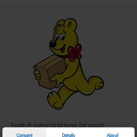
Tropifrutti Joghurt ist für kurze Zeit zurück!
Consent
Details
About