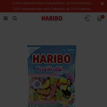
5,99 € Versandkosten in Deutschland, ab 39 € kostenlos,
7,99 € Versandkosten nach Österreich, ab 79 € kostenlos.
Konto
Warenko
0
link.header.menu.label
simplesearch.search.label