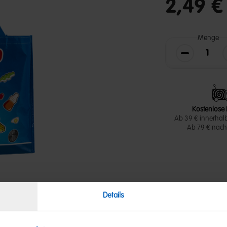
2,49 €
Menge
Die Menge v
Kostenlose 
Ab 39 € innerhal
Ab 79 € nach 
Details