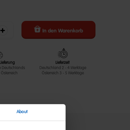
In den Warenkorb
erringern
Die Menge erhöhen
Lieferung
Lieferzeit
b Deutschlands
Deutschland 2 - 4 Werktage
Österreich
Österreich 3 - 5 Werktage
About