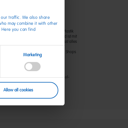
Alltagshelfer
our traffic. We also share
 who may combine it with other
. Here you can find
che (480x200x420mm) aus recyceltem Plastik
für alles, was man im Alltag braucht und ist mit
Design ein echter Hingucker. Hier passt alles
 Einkaufsbegleiter eben!
r im Online-Shop oder in unseren HARIBO Shops
Marketing
07560
HARIBO GmbH & Co. KG - Dr.-Hans-und-Paul-
1 Grafschaft
nlineshop@haribo.com
Allow all cookies