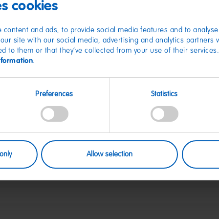
es cookies
Ein süßer 
 content and ads, to provide social media features and to analyse 
our site with our social media, advertising and analytics partners
ed to them or that they’ve collected from your use of their services
Diese Einkaufstas
nformation
.
bietet genug Platz 
dem bunten HARIBO 
rein - der perfekte
Jetzt exklusiv hie
Preferences
Statistics
sichern.
Artikel Nr. DE500
Hergestellt für: 
Riegel-Str.1 – 5350
E-Mail Kontakt: o
only
Allow selection