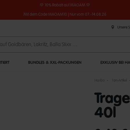
💛 10% Rabatt auf MAOAM 💛
Mit dem Code MAOAM10 | Nur vom 07.-14.08.26
Unsere 
ITIERT
BUNDLES & XXL-PACKUNGEN
EXKLUSIV BEI H
Haribo
Fan-Artikel
Trage
40l
undefined out of 