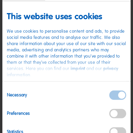
Zutaten
This website uses cookies
(D) Fruchtgummi | Zutaten: Zucker; Glukosesirup; modifizierte Stärke;
Säuerungsmittel: Citronensäure, Äpfelsäure; Säureregulator:
We use cookies to personalise content and ads, to provide
Natriumhydrogenmalat; Aroma; Frucht- und Pflanzenkonzentrate: Saflor,
Orange, Holunderbeere, Schwarze Johannisbeere, Zitrone, Aronia,
social media features and to analyse our traffic. We also
Traube; Holunderbeerextrakt; Farbstoff: Indigotin. Kann Spuren von
share information about your use of our site with our social
MILCH, WEIZEN enthalten.
media, advertising and analytics partners who may
Nährwerte
combine it with other information that you’ve provided to
them or that they’ve collected from your use of their
Nährwerte
pro 100 g
services. Here you can find our
imprint
and our
privacy
information
.
Energie:
1503 kJ/354 kcal
Fett:
<0,5 g
Consent
Necessary
davon gesättigte Fettsäuren:
<0,1 g
Selection
Kohlenhydrate:
87 g
Preferences
davon Zucker:
54 g
Eiweiß:
0,8 g
Statistics