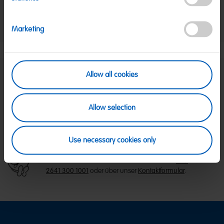
Salz:
0,24 g
Nettogewicht:
1,05 kg
Marketing
Hersteller:
HARIBO GmbH & Co. KG, D-53105 Bonn
Allow all cookies
SICHERE ZAHLUNG
PayPal, Klarna Sofortüberweisung, Klarna
Allow selection
Rechnung, Visa, Mastercard
KOSTENLOSE LIEFERUNG
Ab 39 € innerhalb Deutschlands
Ab 79 € nach Österreich
Use necessary cookies only
KUNDENSERVICE
Wir sind Mo-Fr von 08-18:00 Uhr für dich da.
+49
2641 300 1001
oder über unser
Kontaktformular
.