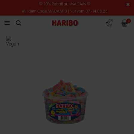
💛 10% Rabatt auf MAOAM 💛
Mit dem Code MAOAM10 | Nur vom 07.-14.08.26
Konto
Warenko
0
link.header.menu.label
simplesearch.search.label