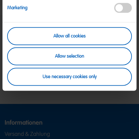
Marketing
SICHERE ZAHLUNG
Allow all cookies
PayPal, Klarna Sofortüberweisung, Klarna
Rechnung, Visa, Mastercard
KOSTENLOSE LIEFERUNG
Allow selection
Ab 39 € innerhalb Deutschlands
Ab 79 € nach Österreich
KUNDENSERVICE
Use necessary cookies only
Wir sind Mo-Fr von 08-18:00 Uhr für dich da.
+49
2641 300 1001
oder über unser
Kontaktformular
.
Informationen
Versand & Zahlung