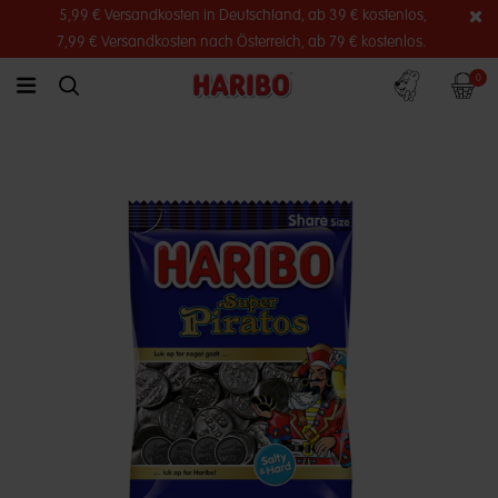
5,99 € Versandkosten in Deutschland, ab 39 € kostenlos,
7,99 € Versandkosten nach Österreich, ab 79 € kostenlos.
Konto
Warenko
0
link.header.menu.label
simplesearch.search.label