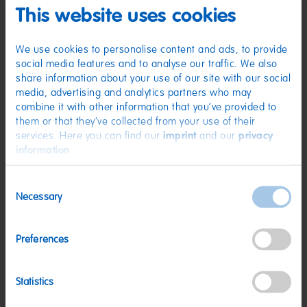
Zutaten
This website uses cookies
(D) Lakritz | Zutaten: Glukosesirup; Zucker; Verdickungsmittel: Gummi
Arabicum; Maisstärke; Salmiaksalz; Süßholzextrakt (3 %); Kochsalz;
We use cookies to personalise content and ads, to provide
Aroma; Farbstoff: Pflanzenkohle; Palmöl; Überzugsmittel: Bienenwachs
weiß und gelb, Carnaubawachs.
social media features and to analyse our traffic. We also
share information about your use of our site with our social
Nährwerte
media, advertising and analytics partners who may
Nährwerte
pro 100 g
combine it with other information that you’ve provided to
them or that they’ve collected from your use of their
Energie:
1227 kJ/3291 kcal
services. Here you can find our
imprint
and our
privacy
information
.
Fett:
<0,5 g
davon gesättigte Fettsäuren:
0,1 g
Consent
Necessary
Kohlenhydrate:
62 g
Selection
davon Zucker:
33 g
Preferences
Eiweiß:
0,7 g
Salz:
0,08 g
Statistics
Nettogewicht:
340 g
Hersteller:
HARIBO Lakrids A/S, 4640 Faxe, Denmark