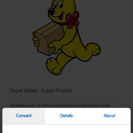
Super lecker - Super Piratos!
Dänisches Lakritz mit starkem Lakritzgeschmack und mit einer harten
Konsistenz ist ein Muss für alle Lakritz-Fans. Diese Nascherei aus dem
dänischen HARIBO Sortiment ist exklusiv im HARIBO Online-Shop und in
Consent
Details
About
unseren HARIBO Shops erhältlich.