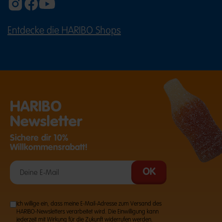
Entdecke die HARIBO Shops
(ÖFFNET EINE EXTERNE SEITE IN E
HARIBO
Newsletter
Sichere dir 10%
Willkommensrabatt!
Ich willige ein, dass meine E-Mail-Adresse zum Versand des
HARIBO-Newsletters verarbeitet wird. Die Einwilligung kann
jederzeit mit Wirkung für die Zukunft widerrufen werden.