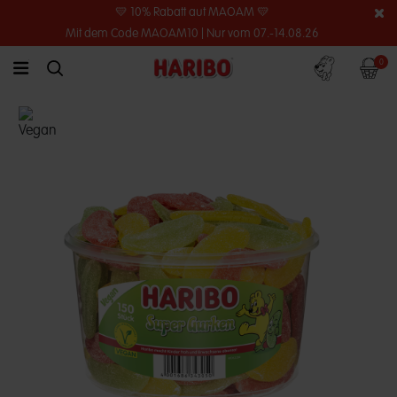
💛 10% Rabatt auf MAOAM 💛
Mit dem Code MAOAM10 | Nur vom 07.-14.08.26
Konto
Warenko
0
link.header.menu.label
simplesearch.search.label