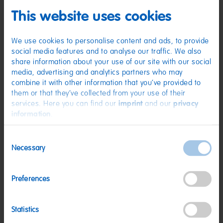
Zutaten
This website uses cookies
(D) Fruchtgummi | Zutaten: Glukosesirup; Zucker; Stärke; Säuerungsmittel:
Citronensäure; Frucht- und Pflanzenkonzentrate: Saflor, Spirulina, Orange,
Holunderbeere, Schwarze Johannisbeere, Zitrone, Aronia, Traube;
We use cookies to personalise content and ads, to provide
Aroma; Holunderbeerextrakt; Karamellsirup. Kann Spuren von MILCH,
social media features and to analyse our traffic. We also
WEIZEN enthalten.
share information about your use of our site with our social
Nährwerte
media, advertising and analytics partners who may
combine it with other information that you’ve provided to
Nährwerte
pro 100 g
them or that they’ve collected from your use of their
services. Here you can find our
imprint
and our
privacy
Energie:
1462 kJ/344 kcal
information
.
Fett:
<0,5 g
Consent
davon gesättigte Fettsäuren:
<0,1 g
Necessary
Selection
Kohlenhydrate:
86 g
davon Zucker:
50 g
Preferences
Eiweiß:
<0,5 g
Salz:
0,2 g
Statistics