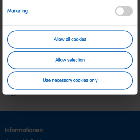
Nettogewicht:
1,35 kg
Hersteller:
HARIBO GmbH & Co. KG, D-53105 Bonn
Marketing
Allow all cookies
SICHERE ZAHLUNG
PayPal, Klarna Sofortüberweisung, Klarna
Rechnung, Visa, Mastercard
Allow selection
KOSTENLOSE LIEFERUNG
Ab 39 € innerhalb Deutschlands
Ab 79 € nach Österreich
KUNDENSERVICE
Use necessary cookies only
Wir sind Mo-Fr von 08-18:00 Uhr für dich da.
+49
2641 300 1001
oder über unser
Kontaktformular
.
Informationen