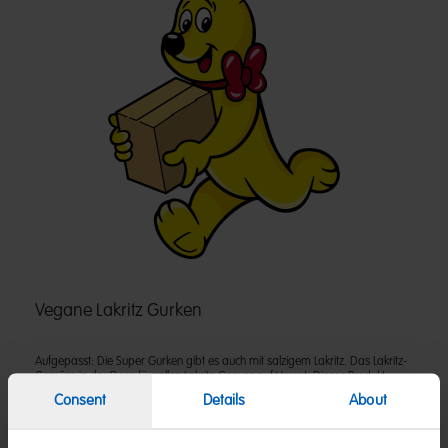
Vegane Lakritz Gurken
Aufgepasst: Die Super Gurken gibt es auch mit salzigem Lakritz. Das Lakritz-
Gemüse in der Dose für vollen Lakritz-Genuss auf Vorrat. Dieses Produkt
wurde vom Vegetarierbund Deutschland e. V. mit dem so genannten „V-
Consent
Details
About
Label“ als vegan zertifiziert.