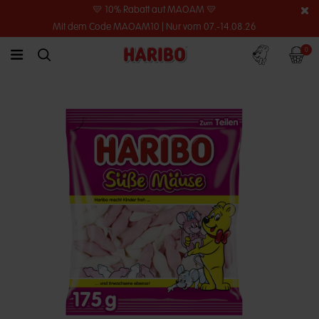
💛 10% Rabatt auf MAOAM 💛
Mit dem Code MAOAM10 | Nur vom 07.-14.08.26
Konto
Warenko
0
link.header.menu.label
simplesearch.search.label