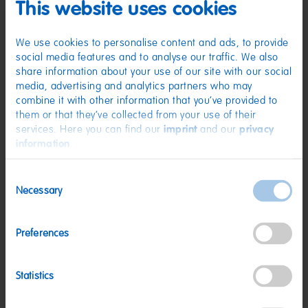
(D) Schaumzucker | Zutaten: Zucker; Glukosesirup; Dextrose; Gelatine;
This website uses cookies
Säuerungsmittel: Citronensäure; Frucht- und Pflanzenkonzentrate: Rettich,
Apfel, Schwarze Johannisbeere; Sonnenblumenöl; Aroma;
Überzugsmittel: Bienenwachs weiß und gelb. Kann Spuren von MILCH,
We use cookies to personalise content and ads, to provide
WEIZEN enthalten.
social media features and to analyse our traffic. We also
Nährwerte
share information about your use of our site with our social
media, advertising and analytics partners who may
Nährwerte
pro 100 g
combine it with other information that you’ve provided to
them or that they’ve collected from your use of their
Energie:
1482 kJ/349 kcal
services. Here you can find our
imprint
and our
privacy
Fett:
<0,5 g
information
.
davon gesättigte Fettsäuren:
0,1 g
Consent
Kohlenhydrate:
81 g
Necessary
Selection
davon Zucker:
67 g
Eiweiß:
6 g
Preferences
Salz:
0,02 g
Statistics
Nettogewicht:
175 g
Hersteller:
HARIBO GmbH & Co. KG, D-53105 Bonn