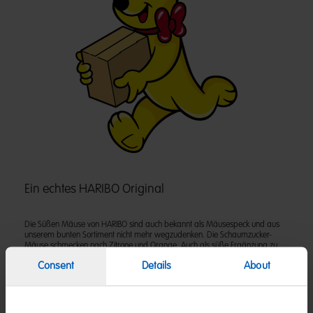
Ein echtes HARIBO Original
Die Süßen Mäuse von HARIBO sind auch bekannt als Mäusespeck und aus
unserem bunten Sortiment nicht mehr wegzudenken. Die Schaumzucker-
Mäuse schmecken nach Zitrone und Orange. Auch als süße Ergänzung zu
Geldgeschenken sind sie ideal geeignet.
Consent
Details
About
Zutaten