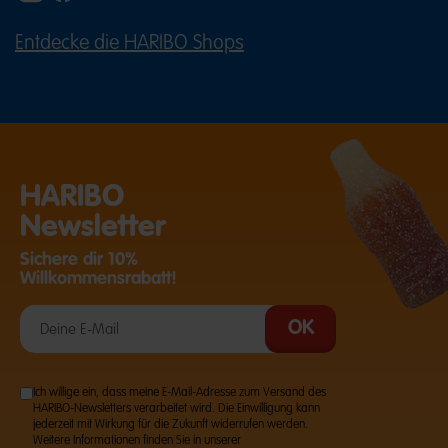
Entdecke die HARIBO Shops
(ÖFFNET EINE EXTERNE SEITE IN E
HARIBO
Newsletter
Sichere dir 10%
Willkommensrabatt!
Ich willige ein, dass meine E-Mail-Adresse zum Versand des
HARIBO-Newsletters verarbeitet wird. Die Einwilligung kann
jederzeit mit Wirkung für die Zukunft widerrufen werden.
Weitere Informationen finden Sie in unserer