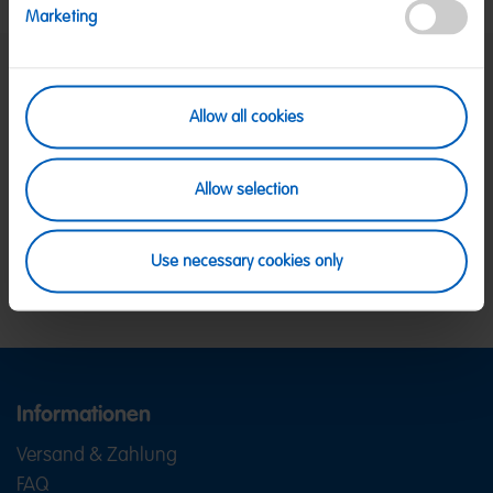
Marketing
SICHERE ZAHLUNG
Allow all cookies
PayPal, Klarna Sofortüberweisung, Klarna
Rechnung, Visa, Mastercard
KOSTENLOSE LIEFERUNG
Allow selection
Ab 39 € innerhalb Deutschlands
Ab 79 € nach Österreich
KUNDENSERVICE
Wir sind Mo-Fr von 08-18:00 Uhr für dich da.
+49
Use necessary cookies only
2641 300 1001
oder über unser
Kontaktformular
.
Informationen
Versand & Zahlung
FAQ