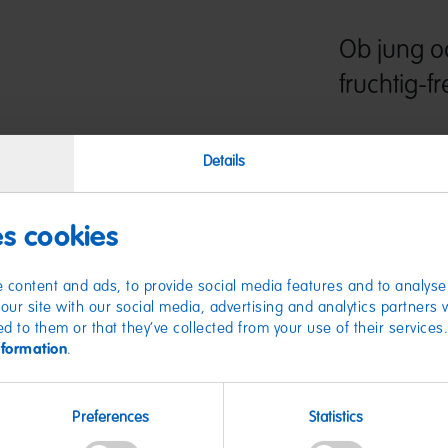
Ob jung od
fruchtig
Die klassischen St
Details
Kaubonbon Streife
Erdbeere, Apfel, H
es cookies
 content and ads, to provide social media features and to analyse 
our site with our social media, advertising and analytics partners
ed to them or that they’ve collected from your use of their services
nformation
.
Nährwer
Preferences
Statistics