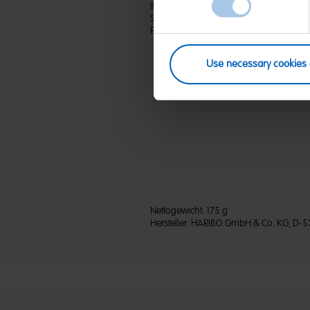
(D) Kaubonbon | Zutaten: Zucker; Glukose
Sorbitsirup; Gelatine; Säuerungsmittel:
Pflanzenkonzentrate: Himbeere, Schwarz
Use necessary cookies 
Nettogewicht:
175 g
Hersteller:
HARIBO GmbH & Co. KG, D-5