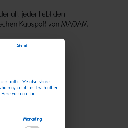
er alt, jeder liebt den
-frechen Kauspaß von MAOAM!
ripes von MAOAM sind fruchtig-leckere
About
n in den sieben Geschmacksrichtungen
imbeere, Orange, Cola und Zitrone.
our traffic. We also share
 who may combine it with other
. Here you can find
te
Marketing