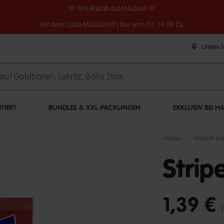
💛 10% Rabatt auf MAOAM 💛
Mit dem Code MAOAM10 | Nur vom 07.-14.08.26
Unsere 
ITIERT
BUNDLES & XXL-PACKUNGEN
EXKLUSIV BEI H
Haribo
MAOAM Kau
Strip
undefined out of 
1,39 €