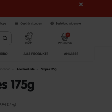
Shops
Geschäftskunden
Bestellung widerrufen
0
Konto
Warenkorb
ARIBO
ALLE PRODUKTE
ANLÄSSE
bonbon
Alle Produkte
Stripes 175g
es 175g
5 Customer Rating
(7,94 € / kg)