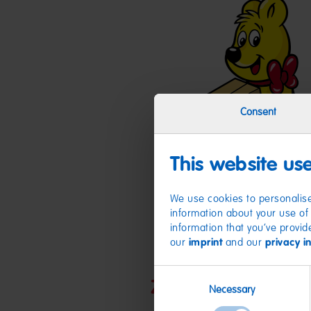
Consent
This website us
We use cookies to personalise
information about your use of 
information that you’ve provid
our
imprint
and our
privacy i
Consent
Zutaten
Necessary
Selection