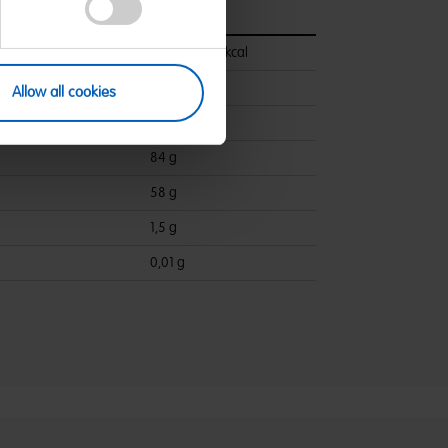
pro 100 g
1726 kJ/409 kcal
7,8 g
Allow all cookies
ettsäuren:
4 g
84 g
58 g
1,5 g
0,01 g