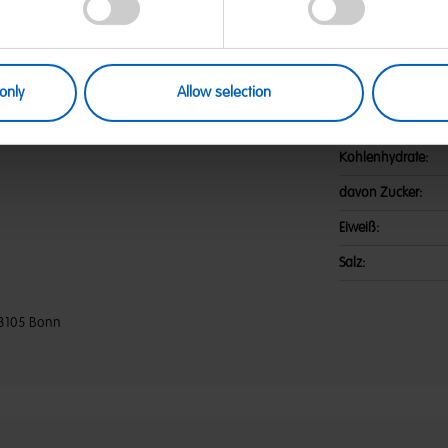
sirup; Palmfett; Feuchthaltemittel:
Nährwerte
 Citronensäure; Aroma; Frucht- und
e Johannisbeere, Erdbeere, Kirsche.
Energie:
Fett:
only
Allow selection
davon gesättigte F
Kohlenhydrate:
davon Zucker:
Eiweiß:
Salz:
3105 Bonn