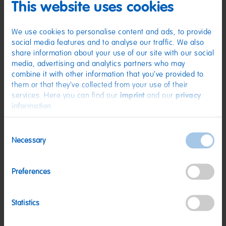
Wasser; Dextrose; Gelatine; Säuerungsmittel: Citronensäure;
This website uses cookies
Sonnenblumenöl; Aroma; Frucht- und Pflanzenkonzentrate: Saflor,
Orange, Zitrone, Mango, Passionsfrucht, Holunderbeere, Rettich,
Süßkartoffel, Karotte, Schwarze Johannisbeere, Hibiskus; Überzugsmittel:
We use cookies to personalise content and ads, to provide
Bienenwachs weiß und gelb. Kann Spuren von MILCH, WEIZEN enthalten.
social media features and to analyse our traffic. We also
Nährwerte
share information about your use of our site with our social
media, advertising and analytics partners who may
Nährwerte
pro 100 g
combine it with other information that you’ve provided to
them or that they’ve collected from your use of their
Energie:
1444 kJ/340 kcal
services. Here you can find our
imprint
and our
privacy
Fett:
<0,5 g
information
.
davon gesättigte Fettsäuren:
<0,1 g
Consent
Kohlenhydrate:
79 g
Necessary
Selection
davon Zucker:
57 g
Eiweiß:
5 g
Preferences
Salz:
<0,01 g
Statistics
Nettogewicht:
975 g
Hersteller:
HARIBO GmbH & Co. KG, D-53105 Bonn