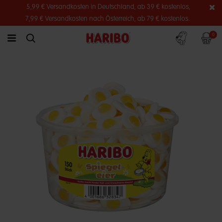
5,99 € Versandkosten in Deutschland, ab 39 € kostenlos,
7,99 € Versandkosten nach Österreich, ab 79 € kostenlos.
Konto
Warenko
0
link.header.menu.label
simplesearch.search.label