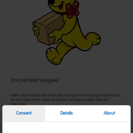
Das perfekte Spiegelei
Softer Schaumzucker als Eiweiß und Fruchtgummi mit Orangen-Geschmack
als das Gelbe vom Ei. Nicht nur süß zum Naschen sondern auch zur
Dekoration.
Consent
Details
About
Zutaten
(D) Fruchtgummi mit Schaumzucker | Zutaten: Glukosesirup; Zucker;