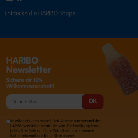
Entdecke die HARIBO Shops
(ÖFFNET EINE EXTERNE SEITE IN E
HARIBO
Newsletter
Sichere dir 10%
Willkommensrabatt!
Ich willige ein, dass meine E-Mail-Adresse zum Versand des
HARIBO-Newsletters verarbeitet wird. Die Einwilligung kann
jederzeit mit Wirkung für die Zukunft widerrufen werden.
Weitere Informationen finden Sie in unserer