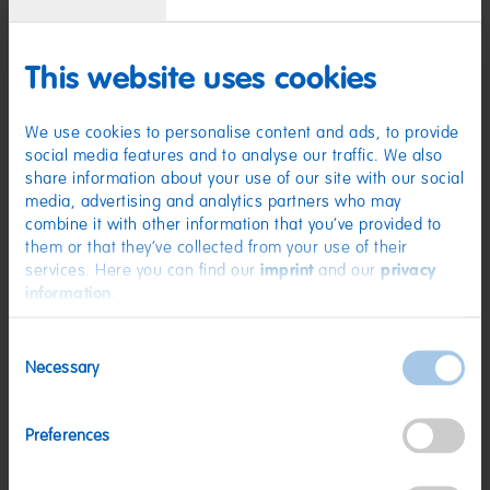
wurde vom Vegetarierbund Deutschland e. V. mit dem so genannten „V-
Label“ als vegetarisch zertifiziert.
This website uses cookies
Zutaten
(D) Fruchtgummi | Zutaten: Glukosesirup; Zucker; Stärke; Säuerungsmittel:
We use cookies to personalise content and ads, to provide
Citronensäure; Sonnenblumenöl; Frucht- und Pflanzenkonzentrate:
Spirulina, Saflor, Holunderbeere, Schwarze Johannisbeere, Orange,
social media features and to analyse our traffic. We also
Aronia, Traube, Zitrone; Holunderbeerextrakt; Überzugsmittel:
share information about your use of our site with our social
Bienenwachs weiß und gelb; Karamellsirup; Aroma. Kann Spuren von
media, advertising and analytics partners who may
MILCH, WEIZEN enthalten.
combine it with other information that you’ve provided to
Nährwerte
them or that they’ve collected from your use of their
services. Here you can find our
imprint
and our
privacy
Nährwerte
pro 100 g
information
.
Energie:
1421 kJ/334 kcal
Consent
Fett:
<0,5 g
Necessary
Selection
davon gesättigte Fettsäuren:
0,1 g
Kohlenhydrate:
82 g
Preferences
davon Zucker:
42 g