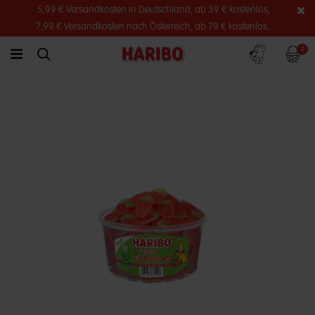
5,99 € Versandkosten in Deutschland, ab 39 € kostenlos,
7,99 € Versandkosten nach Österreich, ab 79 € kostenlos.
Konto
Warenko
0
link.header.menu.label
simplesearch.search.label