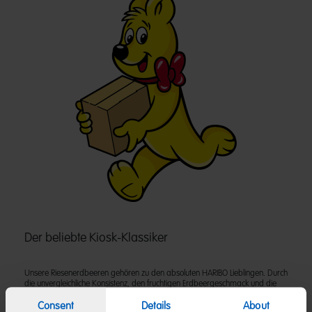
Der beliebte Kiosk-Klassiker
Unsere Riesenerdbeeren gehören zu den absoluten HARIBO Lieblingen. Durch
die unvergleichliche Konsistenz, den fruchtigen Erdbeergeschmack und die
großen Produktstücke erfreut sich dieser Artikel immer größerer Beliebtheit.
Consent
Details
About
Hier im praktischen Format der wiederverschließbaren Dose. Dieses Produkt