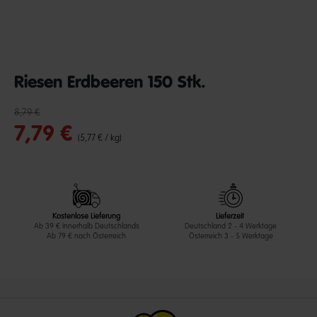
Riesen Erdbeeren 150 Stk.
Reduzierter Preis von
bis
undefined out of 5 Customer Rating
8,79 €
7,79 €
(5,77 € / kg)
Kostenlose Lieferung
Lieferzeit
Ab 39 € innerhalb Deutschlands
Deutschland 2 - 4 Werktage
Ab 79 € nach Österreich
Österreich 3 - 5 Werktage