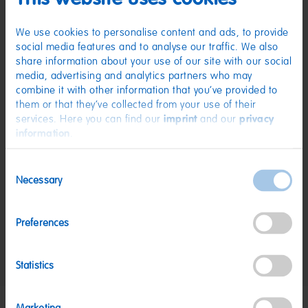
Rettich, Saflor, Zitrone, Spirulina, Schwarze Johannisbeere;
Sonnenblumenöl; Aroma; Überzugsmittel: Bienenwachs weiß und gelb.
Kann Spuren von MILCH, WEIZEN enthalten.
We use cookies to personalise content and ads, to provide
social media features and to analyse our traffic. We also
Nährwerte
share information about your use of our site with our social
Nährwerte
pro 100 g
media, advertising and analytics partners who may
combine it with other information that you’ve provided to
Energie:
1482 kJ/349 kcal
them or that they’ve collected from your use of their
services. Here you can find our
imprint
and our
privacy
Fett:
<0,5 g
information
.
davon gesättigte Fettsäuren:
0,1 g
Kohlenhydrate:
81 g
Consent
Necessary
Selection
davon Zucker:
67 g
Eiweiß:
6 g
Preferences
Salz:
0,02 g
Nettogewicht:
960 g
Statistics
Hersteller:
HARIBO GmbH & Co. KG, D-53105 Bonn