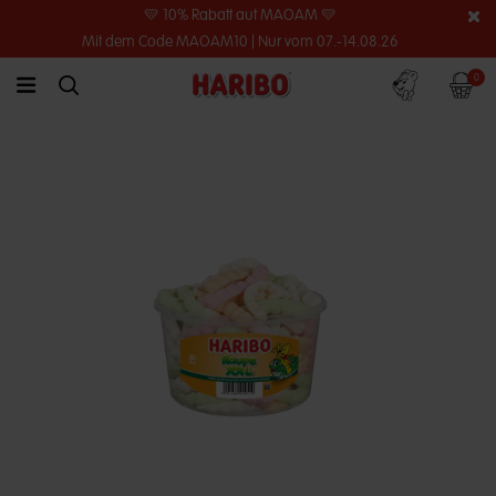
💛 10% Rabatt auf MAOAM 💛
Mit dem Code MAOAM10 | Nur vom 07.-14.08.26
Konto
Warenko
0
link.header.menu.label
simplesearch.search.label