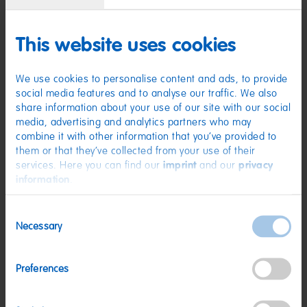
Zutaten
(D) Fruchtgummi | Zutaten: Zucker; Glukosesirup; Stärke;
Feuchthaltemittel: Sorbitsirup, Sorbit; WEIZENMEHL; Dextrose; Palmfett;
This website uses cookies
WEIZENSTÄRKE; Säuerungsmittel: Citronensäure, Äpfelsäure;
Emulgatoren: Mono- und Diglyceride von Speisefettsäuren,
Citronensäureester von Mono- und Diglyceriden von Speisefettsäuren;
Säureregulatoren: Natriumhydrogenmalat, Trinatriumcitrat; Geliermittel:
We use cookies to personalise content and ads, to provide
Carrageen; Frucht- und Pflanzenkonzentrate: Spirulina, Süßkartoffel, Apfel,
social media features and to analyse our traffic. We also
Schwarze Johannisbeere, Holunderbeere, Rettich, Aronia, Traube;
share information about your use of our site with our social
Aroma; Holunderbeerextrakt; Farbstoff: Kurkumin. Kann Spuren von
MILCH enthalten.
media, advertising and analytics partners who may
combine it with other information that you’ve provided to
Nährwerte
them or that they’ve collected from your use of their
services. Here you can find our
imprint
and our
privacy
Nährwerte
pro 100 g
information
.
Energie:
1560 kJ/369 kcal
Consent
Fett:
3,7 g
Necessary
Selection
davon gesättigte Fettsäuren:
2,3 g
Kohlenhydrate:
85 g
Preferences
davon Zucker:
64 g
Eiweiß:
<0,5 g