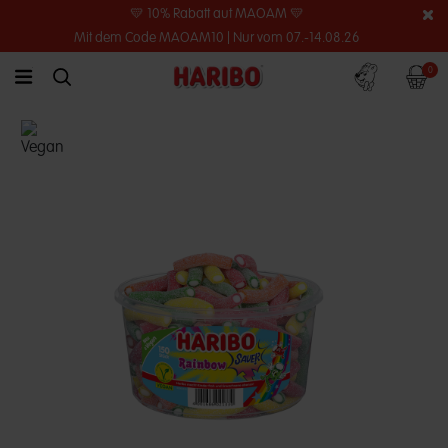
💛 10% Rabatt auf MAOAM 💛
Mit dem Code MAOAM10 | Nur vom 07.-14.08.26
Konto
Warenko
0
link.header.menu.label
simplesearch.search.label