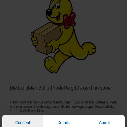
Die beliebten Balla-Produkte gibt's auch in sauer!
In tropisch-fruchtigen Geschmacksrichtungen Tropical, Pfirsich, Erdbeere, Apfel
und einer sauren Kandierung bieten die bunten Regenbogen Produktstücke
Spaß für Groß und Klein.
Consent
Details
About